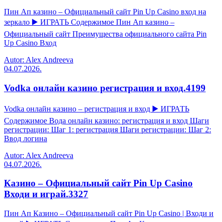
Пин Ап казино – Официальный сайт Pin Up Casino вход на
зеркало ▶️ ИГРАТЬ Содержимое Пин Ап казино –
Официальный сайт Преимущества официального сайта Pin
Up Casino Вход
Autor: Alex Andreeva
04.07.2026.
Vodka онлайн казино регистрация и вход.4199
Vodka онлайн казино – регистрация и вход ▶️ ИГРАТЬ
Содержимое Вода онлайн казино: регистрация и вход Шаги
регистрации: Шаг 1: регистрация Шаги регистрации: Шаг 2:
Ввод логина
Autor: Alex Andreeva
04.07.2026.
Казино – Официальный сайт Pin Up Casino
Входи и играй.3327
Пин Ап Казино – Официальный сайт Pin Up Casino | Входи и