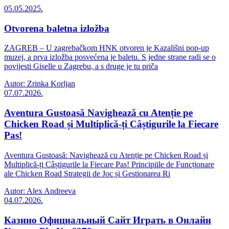
05.05.2025.
Otvorena baletna izložba
ZAGREB – U zagrebačkom HNK otvoren je Kazališni pop-up
muzej, a prva izložba posvećena je baletu. S jedne strane radi se o
povijesti Giselle u Zagrebu, a s druge je tu priča
Autor: Zrinka Korljan
07.07.2026.
Aventura Gustoasă Navighează cu Atenție pe
Chicken Road și Multiplică-ți Câștigurile la Fiecare
Pas!
Aventura Gustoasă: Navighează cu Atenție pe Chicken Road și
Multiplică-ți Câștigurile la Fiecare Pas! Principiile de Funcționare
ale Chicken Road Strategii de Joc și Gestionarea Ri
Autor: Alex Andreeva
04.07.2026.
Казино Официальный Сайт Играть в Онлайн