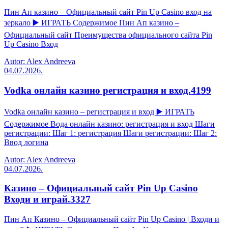
Пин Ап казино – Официальный сайт Pin Up Casino вход на
зеркало ▶️ ИГРАТЬ Содержимое Пин Ап казино –
Официальный сайт Преимущества официального сайта Pin
Up Casino Вход
Autor: Alex Andreeva
04.07.2026.
Vodka онлайн казино регистрация и вход.4199
Vodka онлайн казино – регистрация и вход ▶️ ИГРАТЬ
Содержимое Вода онлайн казино: регистрация и вход Шаги
регистрации: Шаг 1: регистрация Шаги регистрации: Шаг 2:
Ввод логина
Autor: Alex Andreeva
04.07.2026.
Казино – Официальный сайт Pin Up Casino
Входи и играй.3327
Пин Ап Казино – Официальный сайт Pin Up Casino | Входи и