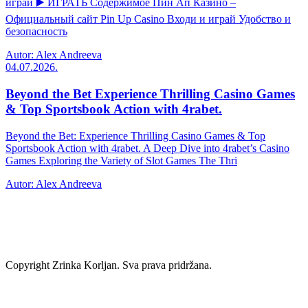
играй ▶️ ИГРАТЬ Содержимое Пин Ап Казино –
Официальный сайт Pin Up Casino Входи и играй Удобство и
безопасность
Autor: Alex Andreeva
04.07.2026.
Beyond the Bet Experience Thrilling Casino Games
& Top Sportsbook Action with 4rabet.
Beyond the Bet: Experience Thrilling Casino Games & Top
Sportsbook Action with 4rabet. A Deep Dive into 4rabet’s Casino
Games Exploring the Variety of Slot Games The Thri
Autor: Alex Andreeva
Copyright Zrinka Korljan. Sva prava pridržana.