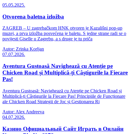
05.05.2025.
Otvorena baletna izložba
ZAGREB – U zagrebačkom HNK otvoren je Kazališni pop-up
muzej, a prva izložba posvećena je baletu. S jedne strane radi se o
povijesti Giselle u Zagrebu, a s druge je tu priča
Autor: Zrinka Korljan
07.07.2026.
Aventura Gustoasă Navighează cu Atenție pe
Chicken Road și Multiplică-ți Câștigurile la Fiecare
Pas!
Aventura Gustoasă: Navighează cu Atenție pe Chicken Road și
Multiplică-ți Câștigurile la Fiecare Pas! Principiile de Funcționare
ale Chicken Road Strategii de Joc și Gestionarea Ri
Autor: Alex Andreeva
04.07.2026.
Казино Официальный Сайт Играть в Онлайн