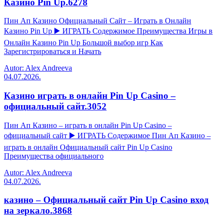
Казино Pin Up.6278
Пин Ап Казино Официальный Сайт – Играть в Онлайн
Казино Pin Up ▶️ ИГРАТЬ Содержимое Преимущества Игры в
Онлайн Казино Pin Up Большой выбор игр Как
Зарегистрироваться и Начать
Autor: Alex Andreeva
04.07.2026.
Казино играть в онлайн Pin Up Casino –
официальный сайт.3052
Пин Ап Казино – играть в онлайн Pin Up Casino –
официальный сайт ▶️ ИГРАТЬ Содержимое Пин Ап Казино –
играть в онлайн Официальный сайт Pin Up Casino
Преимущества официального
Autor: Alex Andreeva
04.07.2026.
казино – Официальный сайт Pin Up Casino вход
на зеркало.3868