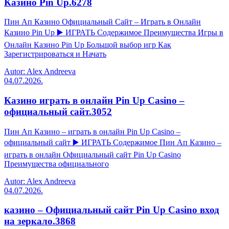
Казино Pin Up.6278
Пин Ап Казино Официальный Сайт – Играть в Онлайн
Казино Pin Up ▶️ ИГРАТЬ Содержимое Преимущества Игры в
Онлайн Казино Pin Up Большой выбор игр Как
Зарегистрироваться и Начать
Autor: Alex Andreeva
04.07.2026.
Казино играть в онлайн Pin Up Casino –
официальный сайт.3052
Пин Ап Казино – играть в онлайн Pin Up Casino –
официальный сайт ▶️ ИГРАТЬ Содержимое Пин Ап Казино –
играть в онлайн Официальный сайт Pin Up Casino
Преимущества официального
Autor: Alex Andreeva
04.07.2026.
казино – Официальный сайт Pin Up Casino вход
на зеркало.3868