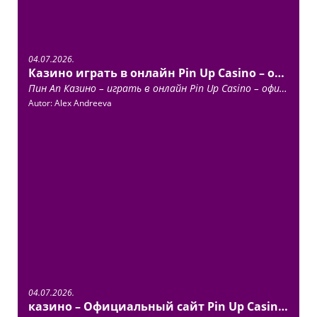
04.07.2026.
Казино играть в онлайн Pin Up Casino – официальный сайт.3052
Пин Ап Казино – играть в онлайн Pin Up Casino – официальный сайт
Autor: Alex Andreeva
04.07.2026.
казино – Официальный сайт Pin Up Casino вход на зеркало.3868