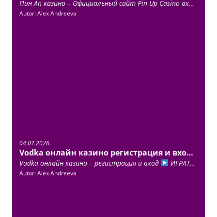
Пин Ап казино – Официальный сайт Pin Up Casino вход на зеркало
Autor: Alex Andreeva
04.07.2026.
Vodka онлайн казино регистрация и вход.4199
Vodka онлайн казино – регистрация и вход
ИГРАТЬ Содержимое Вода онлайн казино: регистрация и вход Шаги регистрации: Шаг 1: регистрация Шаги регистрации: Шаг 2: Ввод логина
Autor: Alex Andreeva