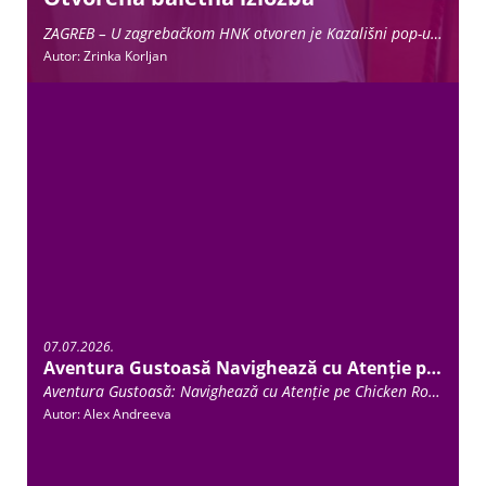
ZAGREB – U zagrebačkom HNK otvoren je Kazališni pop-up muzej, a prva izložba posvećena je baletu. S jedne strane radi se o povijesti Giselle u Zagrebu, a s druge je tu priča
Autor: Zrinka Korljan
07.07.2026.
Aventura Gustoasă Navighează cu Atenție pe Chicken Road și Multiplică-ți Câștigurile la Fiecare Pas!
Aventura Gustoasă: Navighează cu Atenție pe Chicken Road și Multiplică-ți Câștigurile la Fiecare Pas! Principiile de Funcționare ale Chicken Road Strategii de Joc și Gestionarea Ri
Autor: Alex Andreeva