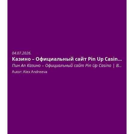
04.07.2026.
Казино – Официальный сайт Pin Up Casino Входи и играй.3327
Пин Ап Казино – Официальный сайт Pin Up Casino | Входи и играй
Autor: Alex Andreeva