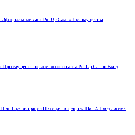
н Официальный сайт Pin Up Casino Преимущества
т Преимущества официального сайта Pin Up Casino Вход
 Шаг 1: регистрация Шаги регистрации: Шаг 2: Ввод логина