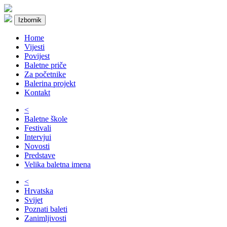
Izbornik
Home
Vijesti
Povijest
Baletne priče
Za početnike
Balerina projekt
Kontakt
<
Baletne škole
Festivali
Intervjui
Novosti
Predstave
Velika baletna imena
<
Hrvatska
Svijet
Poznati baleti
Zanimljivosti