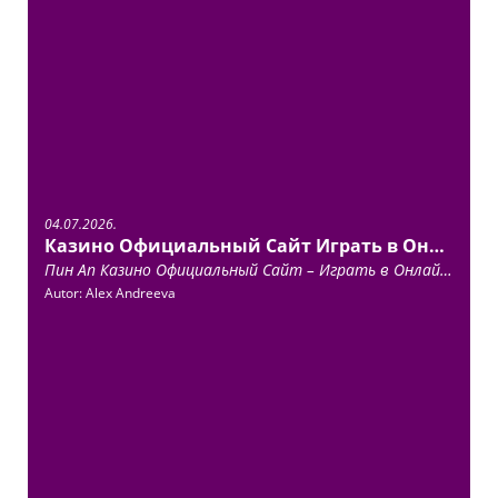
04.07.2026.
Казино Официальный Сайт Играть в Онлайн Казино Pin Up.6278
Пин Ап Казино Официальный Сайт – Играть в Онлайн Казино Pin Up
Autor: Alex Andreeva