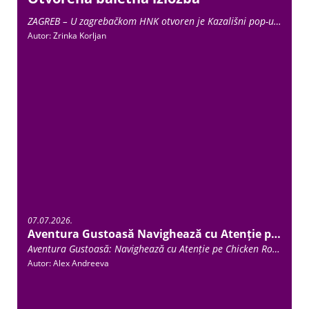
ZAGREB – U zagrebačkom HNK otvoren je Kazališni pop-up muzej, a prva izložba posvećena je baletu. S jedne strane radi se o povijesti Giselle u Zagrebu, a s druge je tu priča
Autor: Zrinka Korljan
07.07.2026.
Aventura Gustoasă Navighează cu Atenție pe Chicken Road și Multiplică-ți Câștigurile la Fiecare Pas!
Aventura Gustoasă: Navighează cu Atenție pe Chicken Road și Multiplică-ți Câștigurile la Fiecare Pas! Principiile de Funcționare ale Chicken Road Strategii de Joc și Gestionarea Ri
Autor: Alex Andreeva