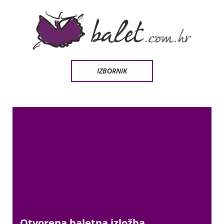
IZBORNIK
Otvorena baletna izložba