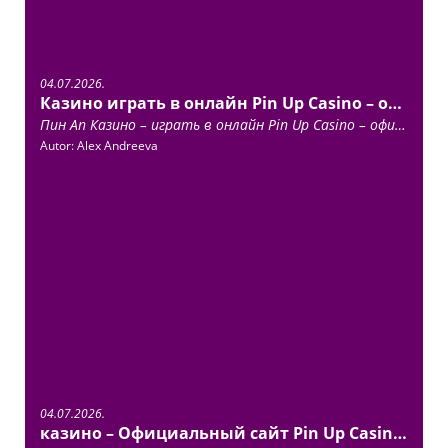
04.07.2026.
Казино играть в онлайн Pin Up Casino – официальный сайт.3052
Пин Ап Казино – играть в онлайн Pin Up Casino – официальный сайт
Autor: Alex Andreeva
04.07.2026.
казино – Официальный сайт Pin Up Casino вход на зеркало.3868