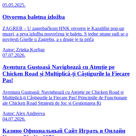
05.05.2025.
Otvorena baletna izložba
ZAGREB – U zagrebačkom HNK otvoren je Kazališni pop-up
muzej, a prva izložba posvećena je baletu. S jedne strane radi se o
povijesti Giselle u Zagrebu, a s druge je tu priča
Autor: Zrinka Korljan
07.07.2026.
Aventura Gustoasă Navighează cu Atenție pe
Chicken Road și Multiplică-ți Câștigurile la Fiecare
Pas!
Aventura Gustoasă: Navighează cu Atenție pe Chicken Road și
Multiplică-ți Câștigurile la Fiecare Pas! Principiile de Funcționare
ale Chicken Road Strategii de Joc și Gestionarea Ri
Autor: Alex Andreeva
04.07.2026.
Казино Официальный Сайт Играть в Онлайн