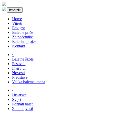
Izbornik
Home
Vijesti
Povijest
Baletne priče
Za početnike
Balerina projekt
Kontakt
<
Baletne škole
Festivali
Intervjui
Novosti
Predstave
Velika baletna imena
<
Hrvatska
Svijet
Poznati baleti
Zanimljivosti