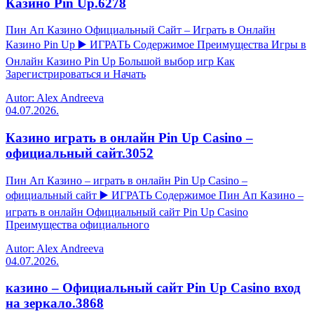
Казино Pin Up.6278
Пин Ап Казино Официальный Сайт – Играть в Онлайн
Казино Pin Up ▶️ ИГРАТЬ Содержимое Преимущества Игры в
Онлайн Казино Pin Up Большой выбор игр Как
Зарегистрироваться и Начать
Autor: Alex Andreeva
04.07.2026.
Казино играть в онлайн Pin Up Casino –
официальный сайт.3052
Пин Ап Казино – играть в онлайн Pin Up Casino –
официальный сайт ▶️ ИГРАТЬ Содержимое Пин Ап Казино –
играть в онлайн Официальный сайт Pin Up Casino
Преимущества официального
Autor: Alex Andreeva
04.07.2026.
казино – Официальный сайт Pin Up Casino вход
на зеркало.3868