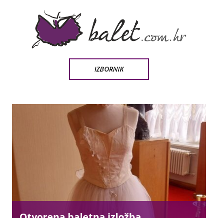
IZBORNIK
Otvorena baletna izložba