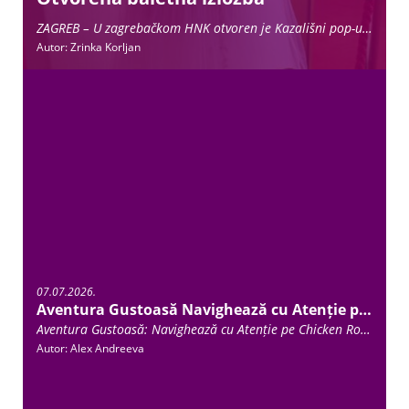
ZAGREB – U zagrebačkom HNK otvoren je Kazališni pop-up muzej, a prva izložba posvećena je baletu. S jedne strane radi se o povijesti Giselle u Zagrebu, a s druge je tu priča
Autor: Zrinka Korljan
07.07.2026.
Aventura Gustoasă Navighează cu Atenție pe Chicken Road și Multiplică-ți Câștigurile la Fiecare Pas!
Aventura Gustoasă: Navighează cu Atenție pe Chicken Road și Multiplică-ți Câștigurile la Fiecare Pas! Principiile de Funcționare ale Chicken Road Strategii de Joc și Gestionarea Ri
Autor: Alex Andreeva