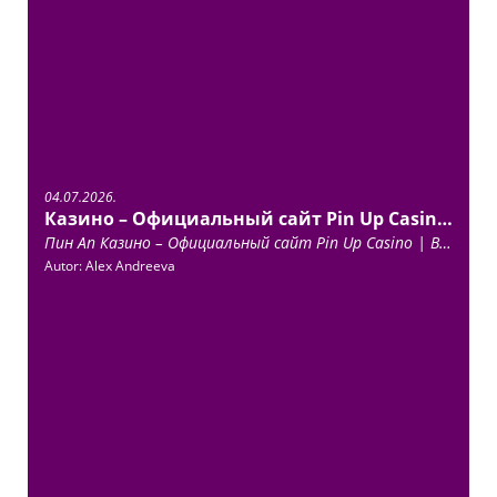
04.07.2026.
Казино – Официальный сайт Pin Up Casino Входи и играй.3327
Пин Ап Казино – Официальный сайт Pin Up Casino | Входи и играй ▶️ ИГРАТЬ Содержимое Пин Ап Казино – Официальный сайт Pin Up Casino Входи и играй Удобство и безопасность
Autor: Alex Andreeva