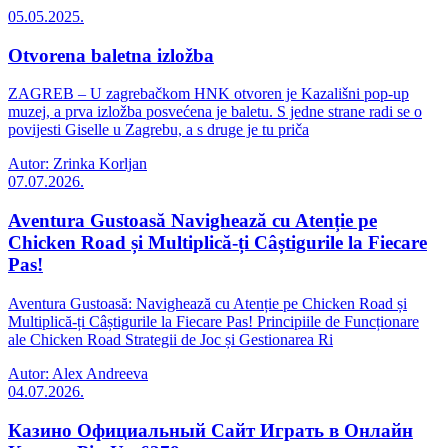
05.05.2025.
Otvorena baletna izložba
ZAGREB – U zagrebačkom HNK otvoren je Kazališni pop-up
muzej, a prva izložba posvećena je baletu. S jedne strane radi se o
povijesti Giselle u Zagrebu, a s druge je tu priča
Autor: Zrinka Korljan
07.07.2026.
Aventura Gustoasă Navighează cu Atenție pe
Chicken Road și Multiplică-ți Câștigurile la Fiecare
Pas!
Aventura Gustoasă: Navighează cu Atenție pe Chicken Road și
Multiplică-ți Câștigurile la Fiecare Pas! Principiile de Funcționare
ale Chicken Road Strategii de Joc și Gestionarea Ri
Autor: Alex Andreeva
04.07.2026.
Казино Официальный Сайт Играть в Онлайн