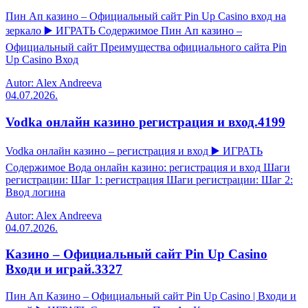
Пин Ап казино – Официальный сайт Pin Up Casino вход на
зеркало ▶️ ИГРАТЬ Содержимое Пин Ап казино –
Официальный сайт Преимущества официального сайта Pin
Up Casino Вход
Autor: Alex Andreeva
04.07.2026.
Vodka онлайн казино регистрация и вход.4199
Vodka онлайн казино – регистрация и вход ▶️ ИГРАТЬ
Содержимое Вода онлайн казино: регистрация и вход Шаги
регистрации: Шаг 1: регистрация Шаги регистрации: Шаг 2:
Ввод логина
Autor: Alex Andreeva
04.07.2026.
Казино – Официальный сайт Pin Up Casino
Входи и играй.3327
Пин Ап Казино – Официальный сайт Pin Up Casino | Входи и