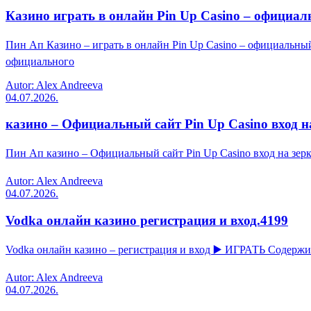
Казино играть в онлайн Pin Up Casino – официал
Пин Ап Казино – играть в онлайн Pin Up Casino – официальн
официального
Autor: Alex Andreeva
04.07.2026.
казино – Официальный сайт Pin Up Casino вход н
Пин Ап казино – Официальный сайт Pin Up Casino вход на зе
Autor: Alex Andreeva
04.07.2026.
Vodka онлайн казино регистрация и вход.4199
Vodka онлайн казино – регистрация и вход ▶️ ИГРАТЬ Содержи
Autor: Alex Andreeva
04.07.2026.