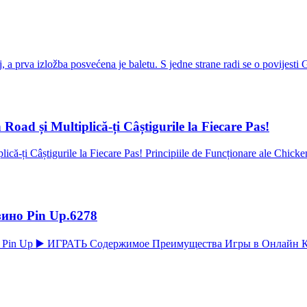
a izložba posvećena je baletu. S jedne strane radi se o povijesti Gis
oad și Multiplică-ți Câștigurile la Fiecare Pas!
ă-ți Câștigurile la Fiecare Pas! Principiile de Funcționare ale Chicke
ино Pin Up.6278
Pin Up ▶️ ИГРАТЬ Содержимое Преимущества Игры в Онлайн Ка