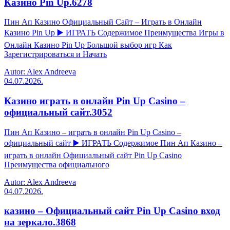
Казино Pin Up.6278
Пин Ап Казино Официальный Сайт – Играть в Онлайн
Казино Pin Up ▶️ ИГРАТЬ Содержимое Преимущества Игры в
Онлайн Казино Pin Up Большой выбор игр Как
Зарегистрироваться и Начать
Autor: Alex Andreeva
04.07.2026.
Казино играть в онлайн Pin Up Casino –
официальный сайт.3052
Пин Ап Казино – играть в онлайн Pin Up Casino –
официальный сайт ▶️ ИГРАТЬ Содержимое Пин Ап Казино –
играть в онлайн Официальный сайт Pin Up Casino
Преимущества официального
Autor: Alex Andreeva
04.07.2026.
казино – Официальный сайт Pin Up Casino вход
на зеркало.3868