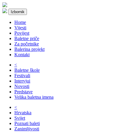
Izbornik
Home
Vijesti
Povijest
Baletne priče
Za početnike
Balerina projekt
Kontakt
<
Baletne škole
Festivali
Intervjui
Novosti
Predstave
Velika baletna imena
<
Hrvatska
Svijet
Poznati baleti
Zanimljivosti