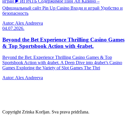
играй ▶️ ИГРАТЬ Содержимое Пин Ап Казино –
Официальный сайт Pin Up Casino Входи и играй Удобство и
безопасность
Autor: Alex Andreeva
04.07.2026.
Beyond the Bet Experience Thrilling Casino Games
& Top Sportsbook Action with 4rabet.
Beyond the Bet: Experience Thrilling Casino Games & Top
Sportsbook Action with 4rabet. A Deep Dive into 4rabet’s Casino
Games Exploring the Variety of Slot Games The Thri
Autor: Alex Andreeva
Copyright Zrinka Korljan. Sva prava pridržana.