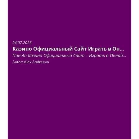
04.07.2026.
Казино Официальный Сайт Играть в Онлайн Казино Pin Up.6278
Пин Ап Казино Официальный Сайт – Играть в Онлайн Казино Pin Up
Autor: Alex Andreeva