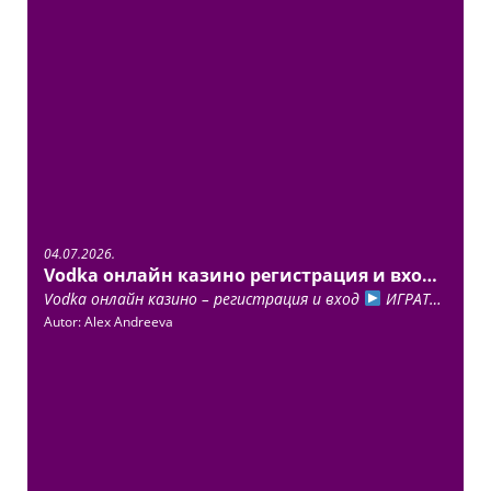
04.07.2026.
Vodka онлайн казино регистрация и вход.4199
Vodka онлайн казино – регистрация и вход
ИГРАТЬ Содержимое Вода онлайн казино: регистрация и вход Шаги регистрации: Шаг 1: регистрация Шаги регистрации: Шаг 2: Ввод логина
Autor: Alex Andreeva