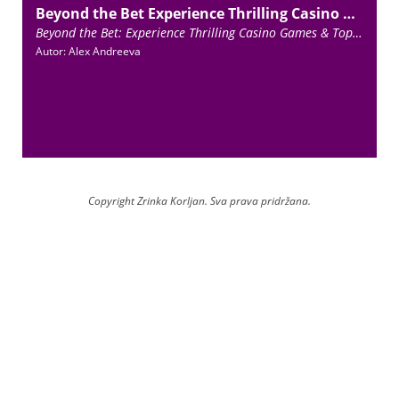
Beyond the Bet Experience Thrilling Casino Games & Top Sportsbook Action with 4rabet.
Beyond the Bet: Experience Thrilling Casino Games & Top Sportsbook Action with 4rabet. A Deep Dive into 4rabet’s Casino Games Exploring the Variety of Slot Games The Thri
Autor: Alex Andreeva
Copyright Zrinka Korljan. Sva prava pridržana.