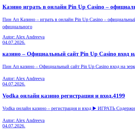
Казино играть в онлайн Pin Up Casino – официал
Пин Ап Казино – играть в онлайн Pin Up Casino – официальн
официального
Autor: Alex Andreeva
04.07.2026.
казино – Официальный сайт Pin Up Casino вход н
Пин Ап казино – Официальный сайт Pin Up Casino вход на зе
Autor: Alex Andreeva
04.07.2026.
Vodka онлайн казино регистрация и вход.4199
Vodka онлайн казино – регистрация и вход ▶️ ИГРАТЬ Содержи
Autor: Alex Andreeva
04.07.2026.