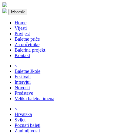
Izbornik
Home
Vijesti
Povijest
Baletne priče
Za početnike
Balerina projekt
Kontakt
<
Baletne škole
Festivali
Intervjui
Novosti
Predstave
Velika baletna imena
<
Hrvatska
Svijet
Poznati baleti
Zanimljivosti