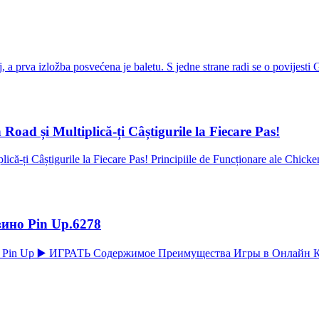
a izložba posvećena je baletu. S jedne strane radi se o povijesti Gis
oad și Multiplică-ți Câștigurile la Fiecare Pas!
ă-ți Câștigurile la Fiecare Pas! Principiile de Funcționare ale Chicke
ино Pin Up.6278
Pin Up ▶️ ИГРАТЬ Содержимое Преимущества Игры в Онлайн Ка