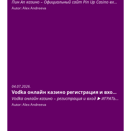
Пин Ап казино – Официальный сайт Pin Up Casino вход на зеркало ▶️ ИГРАТЬ Содержимое Пин Ап казино – Официальный сайт Преимущества официального сайта Pin Up Casino Вход
Autor: Alex Andreeva
04.07.2026.
Vodka онлайн казино регистрация и вход.4199
Vodka онлайн казино – регистрация и вход ▶️ ИГРАТЬ Содержимое Вода онлайн казино: регистрация и вход Шаги регистрации: Шаг 1: регистрация Шаги регистрации: Шаг 2: Ввод логина
Autor: Alex Andreeva