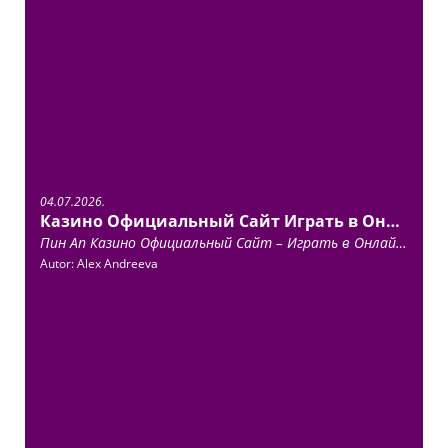
04.07.2026.
Казино Официальный Сайт Играть в Онлайн Казино Pin Up.6278
Пин Ап Казино Официальный Сайт – Играть в Онлайн Казино Pin Up ▶️ ИГРАТЬ Содержимое Преимущества Игры в Онлайн Казино Pin Up Большой выбор игр Как Зарегистрироваться и Начать
Autor: Alex Andreeva