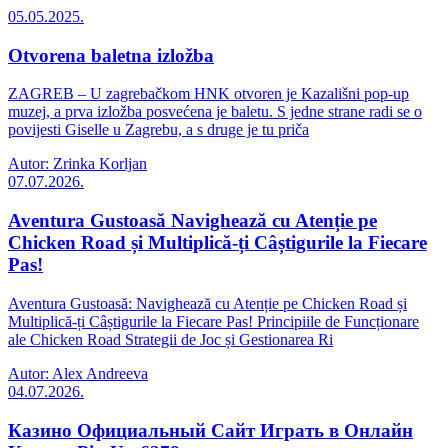
05.05.2025.
Otvorena baletna izložba
ZAGREB – U zagrebačkom HNK otvoren je Kazališni pop-up
muzej, a prva izložba posvećena je baletu. S jedne strane radi se o
povijesti Giselle u Zagrebu, a s druge je tu priča
Autor: Zrinka Korljan
07.07.2026.
Aventura Gustoasă Navighează cu Atenție pe
Chicken Road și Multiplică-ți Câștigurile la Fiecare
Pas!
Aventura Gustoasă: Navighează cu Atenție pe Chicken Road și
Multiplică-ți Câștigurile la Fiecare Pas! Principiile de Funcționare
ale Chicken Road Strategii de Joc și Gestionarea Ri
Autor: Alex Andreeva
04.07.2026.
Казино Официальный Сайт Играть в Онлайн