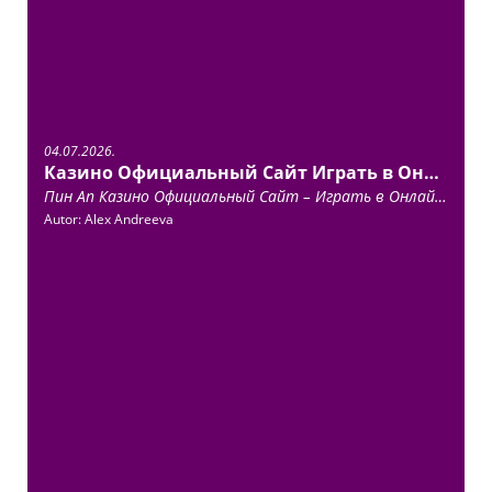
04.07.2026.
Казино Официальный Сайт Играть в Онлайн Казино Pin Up.6278
Пин Ап Казино Официальный Сайт – Играть в Онлайн Казино Pin Up ▶️ ИГРАТЬ Содержимое Преимущества Игры в Онлайн Казино Pin Up Большой выбор игр Как Зарегистрироваться и Начать
Autor: Alex Andreeva