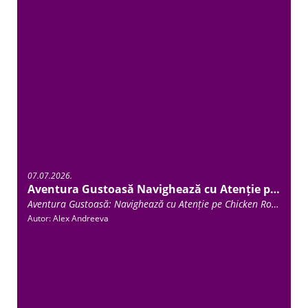
07.07.2026.
Aventura Gustoasă Navighează cu Atenție pe Chicken Road și Multiplică-ți Câștigurile la Fiecare Pas!
Aventura Gustoasă: Navighează cu Atenție pe Chicken Road și Multiplică-ți Câștigurile la Fiecare Pas! Principiile de Funcționare ale Chicken Road Strategii de Joc și Gestionarea Ri
Autor: Alex Andreeva