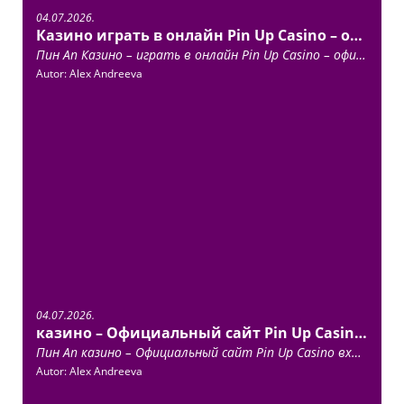
04.07.2026.
Казино играть в онлайн Pin Up Casino – официальный сайт.3052
Пин Ап Казино – играть в онлайн Pin Up Casino – официальный сайт ▶️ ИГРАТЬ Содержимое Пин Ап Казино – играть в онлайн Официальный сайт Pin Up Casino Преимущества официального
Autor: Alex Andreeva
04.07.2026.
казино – Официальный сайт Pin Up Casino вход на зеркало.3868
Пин Ап казино – Официальный сайт Pin Up Casino вход на зеркало ▶️ ИГРАТЬ Содержимое Пин Ап казино – Официальный сайт Преимущества официального сайта Pin Up Casino Вход
Autor: Alex Andreeva