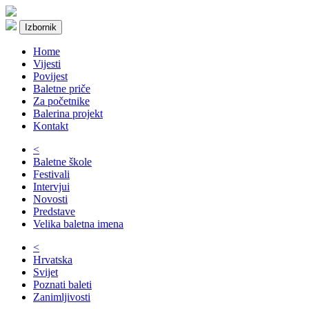
Izbornik
Home
Vijesti
Povijest
Baletne priče
Za početnike
Balerina projekt
Kontakt
<
Baletne škole
Festivali
Intervjui
Novosti
Predstave
Velika baletna imena
<
Hrvatska
Svijet
Poznati baleti
Zanimljivosti