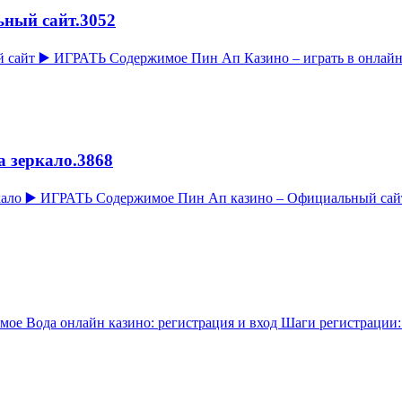
ьный сайт.3052
ый сайт ▶️ ИГРАТЬ Содержимое Пин Ап Казино – играть в онлай
а зеркало.3868
ркало ▶️ ИГРАТЬ Содержимое Пин Ап казино – Официальный сай
мое Вода онлайн казино: регистрация и вход Шаги регистрации: