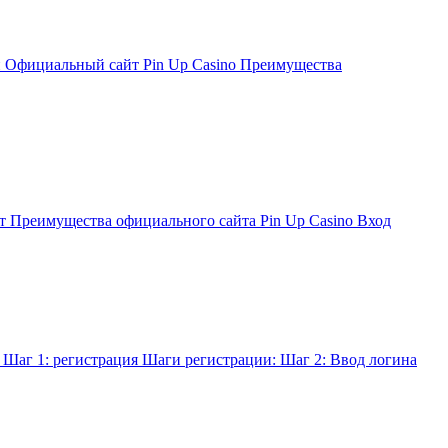
н Официальный сайт Pin Up Casino Преимущества
т Преимущества официального сайта Pin Up Casino Вход
 Шаг 1: регистрация Шаги регистрации: Шаг 2: Ввод логина