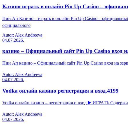
Казино играть в онлайн Pin Up Casino – официал
Пин Ап Казино – играть в онлайн Pin Up Casino – официальн
официального
Autor: Alex Andreeva
04.07.2026.
казино – Официальный сайт Pin Up Casino вход н
Пин Ап казино – Официальный сайт Pin Up Casino вход на зе
Autor: Alex Andreeva
04.07.2026.
Vodka онлайн казино регистрация и вход.4199
Vodka онлайн казино – регистрация и вход ▶️ ИГРАТЬ Содержи
Autor: Alex Andreeva
04.07.2026.