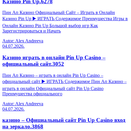
Казино Pin Up.6278
Пин Ап Казино Официальный Сайт – Играть в Онлайн
Казино Pin Up ▶️ ИГРАТЬ Содержимое Преимущества Игры в
Онлайн Казино Pin Up Большой выбор игр Как
Зарегистрироваться и Начать
Autor: Alex Andreeva
04.07.2026.
Казино играть в онлайн Pin Up Casino –
официальный сайт.3052
Пин Ап Казино – играть в онлайн Pin Up Casino –
официальный сайт ▶️ ИГРАТЬ Содержимое Пин Ап Казино –
играть в онлайн Официальный сайт Pin Up Casino
Преимущества официального
Autor: Alex Andreeva
04.07.2026.
казино – Официальный сайт Pin Up Casino вход
на зеркало.3868