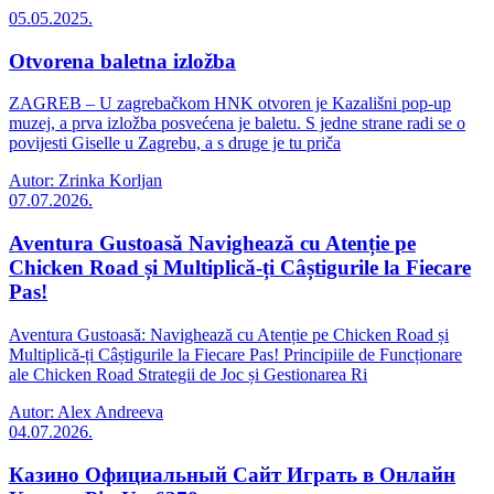
05.05.2025.
Otvorena baletna izložba
ZAGREB – U zagrebačkom HNK otvoren je Kazališni pop-up
muzej, a prva izložba posvećena je baletu. S jedne strane radi se o
povijesti Giselle u Zagrebu, a s druge je tu priča
Autor: Zrinka Korljan
07.07.2026.
Aventura Gustoasă Navighează cu Atenție pe
Chicken Road și Multiplică-ți Câștigurile la Fiecare
Pas!
Aventura Gustoasă: Navighează cu Atenție pe Chicken Road și
Multiplică-ți Câștigurile la Fiecare Pas! Principiile de Funcționare
ale Chicken Road Strategii de Joc și Gestionarea Ri
Autor: Alex Andreeva
04.07.2026.
Казино Официальный Сайт Играть в Онлайн