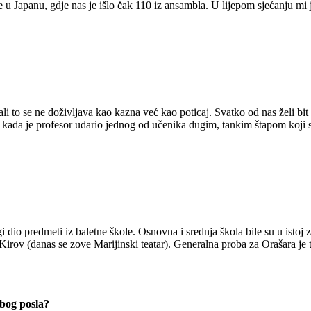
 u Japanu, gdje nas je išlo čak 110 iz ansambla. U lijepom sjećanju mi j
ali to se ne doživljava kao kazna već kao poticaj. Svatko od nas želi bit 
kada je profesor udario jednog od učenika dugim, tankim štapom koji s
gi dio predmeti iz baletne škole. Osnovna i srednja škola bile su u istoj 
rov (danas se zove Marijinski teatar). Generalna proba za Orašara je traj
zbog posla?