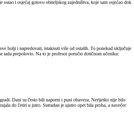
e ostao i osjećaj gotovo obiteljskog zajedništva, koje sam osjećao dok
sve bolji i napredovati, istaknuti više od ostalih. To ponekad uključuje
e tada prepolovio. Na to je profesor poručio dotičnom učeniku:
zgradi. Dani su često bili naporni i puni obaveza. Nerijetko nije bilo
ala do četiri u jutro. Sutradan je ujutro opet bila proba, a navečer