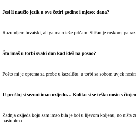
Jesi li naučio jezik u ove četiri godine i mjesec dana?
Razumijem hrvatski, ali ga malo teže pričam. Sličan je ruskom, pa razu
Što imaš u torbi svaki dan kad ideš na posao?
Pošto mi je oprema za probe u kazalištu, u torbi sa sobom uvjek nosi
U prošloj si sezoni imao ozljedu… Koliko si se teško nosio s činj
Zadnja ozljeda koju sam imao bila je bol u lijevom koljenu, no ništa 
nastupima.