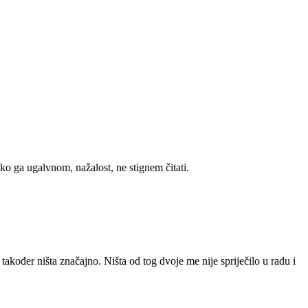
ko ga ugalvnom, nažalost, ne stignem čitati.
akođer ništa značajno. Ništa od tog dvoje me nije spriječilo u radu i