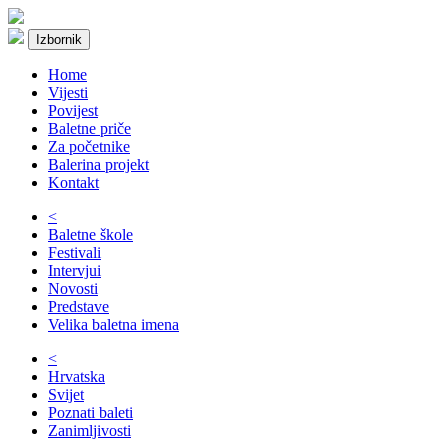
Izbornik
Home
Vijesti
Povijest
Baletne priče
Za početnike
Balerina projekt
Kontakt
<
Baletne škole
Festivali
Intervjui
Novosti
Predstave
Velika baletna imena
<
Hrvatska
Svijet
Poznati baleti
Zanimljivosti