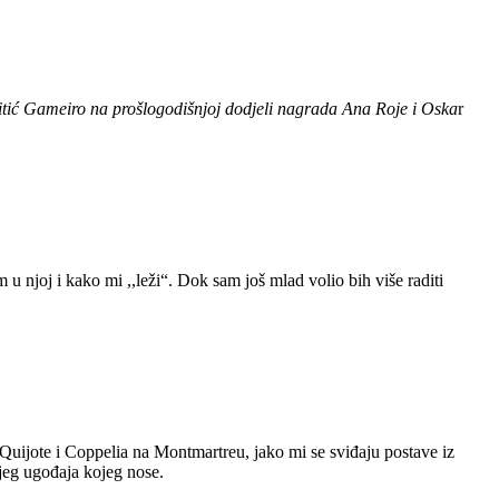
Vitić Gameiro na prošlogodišnjoj dodjeli nagrada Ana Roje i Oska
r
 u njoj i kako mi ,,leži“. Dok sam još mlad volio bih više raditi
 Quijote i Coppelia na Montmartreu, jako mi se sviđaju postave iz
eg ugođaja kojeg nose.