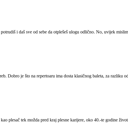
a potrudiš i daš sve od sebe da otplešeš ulogu odlično. No, uvijek misli
eb. Dobro je što na repertoaru ima dosta klasičnog baleta, za razliku o
im kao plesač tek možda pred kraj plesne karijere, oko 40.-te godine život