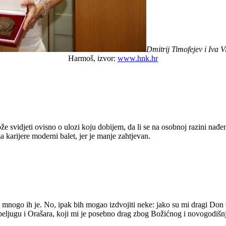
Dmitrij Timofejev i Iva 
Harmoš, izvor:
www.hnk.hr
e svidjeti ovisno o ulozi koju dobijem, da li se na osobnoj razini nađem
a karijere moderni balet, jer je manje zahtjevan.
, mnogo ih je. No, ipak bih mogao izdvojiti neke: jako su mi dragi Don
ugu i Orašara, koji mi je posebno drag zbog Božićnog i novogodišnj