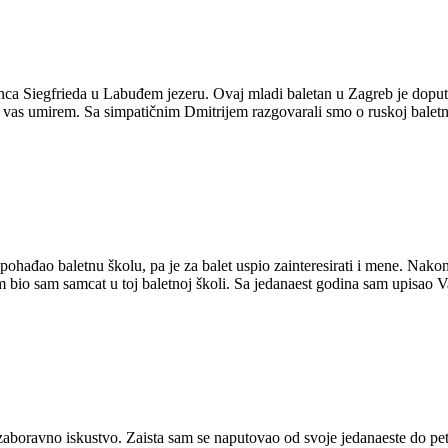
nca Siegfrieda u Labuđem jezeru. Ovaj mladi baletan u Zagreb je doput
s umirem. Sa simpatičnim Dmitrijem razgovarali smo o ruskoj baletnoj š
pohađao baletnu školu, pa je za balet uspio zainteresirati i mene. Nakon
m bio sam samcat u toj baletnoj školi. Sa jedanaest godina sam upisao V
ezaboravno iskustvo. Zaista sam se naputovao od svoje jedanaeste do petn