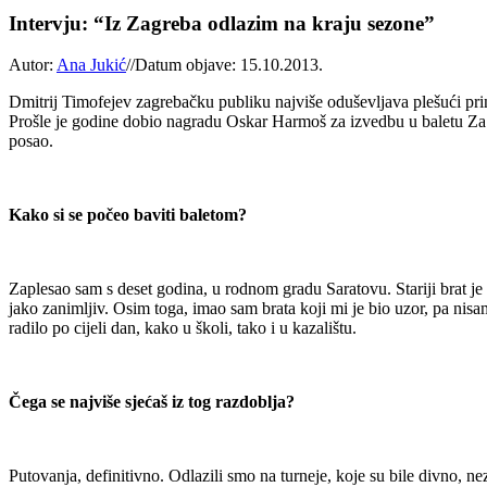
Intervju: “Iz Zagreba odlazim na kraju sezone”
Autor:
Ana Jukić
//
Datum objave: 15.10.2013.
Dmitrij Timofejev zagrebačku publiku najviše oduševljava plešući pri
Prošle je godine dobio nagradu Oskar Harmoš za izvedbu u baletu Za va
posao.
Kako si se počeo baviti baletom?
Zaplesao sam s deset godina, u rodnom gradu Saratovu. Stariji brat je 
jako zanimljiv. Osim toga, imao sam brata koji mi je bio uzor, pa nisa
radilo po cijeli dan, kako u školi, tako i u kazalištu.
Čega se najviše sjećaš iz tog razdoblja?
Putovanja, definitivno. Odlazili smo na turneje, koje su bile divno, n