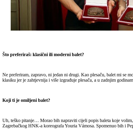
Što preferiraš: klasični ili moderni balet?
Ne preferiram, zapravo, ni jedan ni drugi. Kao plesaču, balet mi se mož
klasiku jer je zahtjevnija i više izgrađuje plesača, a u zadnjim godinam
Koji ti je omiljeni balet?
Uh, teško pitanje… Morao bih napraviti cijeli popis baleta koje volim
Zagrebačkog HNK-a koreografa Youria Vámosa. Spomenuo bih i Pepelj