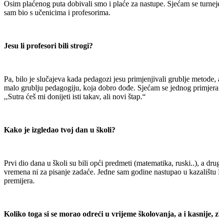
Osim plaćenog puta dobivali smo i plaće za nastupe. Sjećam se turneje
sam bio s učenicima i profesorima.
Jesu li profesori bili strogi?
Pa, bilo je slučajeva kada pedagozi jesu primjenjivali grublje metode, 
malo grublju pedagogiju, koja dobro dođe. Sjećam se jednog primjera 
,,Sutra ćeš mi donijeti isti takav, ali novi štap.“
Kako je izgledao tvoj dan u školi?
Prvi dio dana u školi su bili opći predmeti (matematika, ruski..), a dru
vremena ni za pisanje zadaće. Jedne sam godine nastupao u kazalištu Ki
premijera.
Koliko toga si se morao odreći u vrijeme školovanja, a i kasnije, 