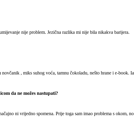
mijevanje nije problem. Jezična razlika mi nije bila nikakva barijera.
m novčanik , miks suhog voća, tamnu čokoladu, nešto hrane i e-book. Ia
enicom da ne možes nastupati?
značajno ni vrijedno spomena. Prije toga sam imao problema s okom, no t