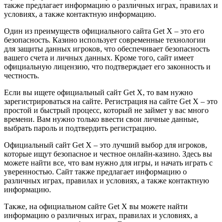
также предлагает информацию о различных играх, правилах и
условиях, а также контактную информацию.
Один из преимуществ официального сайта Get X – это его
безопасность. Казино использует современные технологии
для защиты данных игроков, что обеспечивает безопасность
вашего счета и личных данных. Кроме того, сайт имеет
официальную лицензию, что подтверждает его законность и
честность.
Если вы ищете официальный сайт Get X, то вам нужно
зарегистрироваться на сайте. Регистрация на сайте Get X – это
простой и быстрый процесс, который не займет у вас много
времени. Вам нужно только ввести свои личные данные,
выбрать пароль и подтвердить регистрацию.
Официальный сайт Get X – это лучший выбор для игроков,
которые ищут безопасное и честное онлайн-казино. Здесь вы
можете найти все, что вам нужно для игры, и начать играть с
уверенностью. Сайт также предлагает информацию о
различных играх, правилах и условиях, а также контактную
информацию.
Также, на официальном сайте Get X вы можете найти
информацию о различных играх, правилах и условиях, а