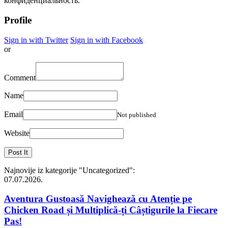
конфиденциальность.
Profile
Sign in with Twitter
Sign in with Facebook
or
Comment
Name
Email
Not published
Website
Najnovije iz kategorije
"Uncategorized"
:
07.07.2026.
Aventura Gustoasă Navighează cu Atenție pe
Chicken Road și Multiplică-ți Câștigurile la Fiecare
Pas!