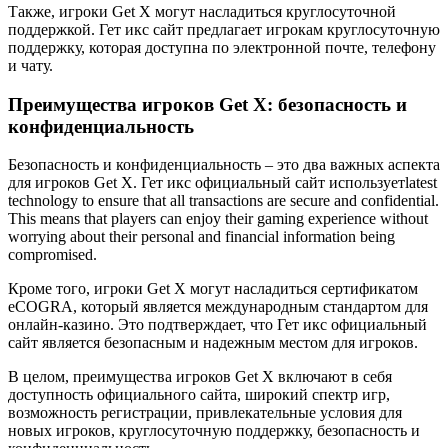
Также, игроки Get X могут насладиться круглосуточной
поддержкой. Гет икс сайт предлагает игрокам круглосуточную
поддержку, которая доступна по электронной почте, телефону
и чату.
Преимущества игроков Get X: безопасность и
конфиденциальность
Безопасность и конфиденциальность – это два важных аспекта
для игроков Get X. Гет икс официальный сайт используетlatest
technology to ensure that all transactions are secure and confidential.
This means that players can enjoy their gaming experience without
worrying about their personal and financial information being
compromised.
Кроме того, игроки Get X могут насладиться сертификатом
eCOGRA, который является международным стандартом для
онлайн-казино. Это подтверждает, что Гет икс официальный
сайт является безопасным и надежным местом для игроков.
В целом, преимущества игроков Get X включают в себя
доступность официального сайта, широкий спектр игр,
возможность регистрации, привлекательные условия для
новых игроков, круглосуточную поддержку, безопасность и