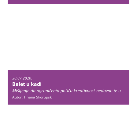
30.07.2020.
Balet u kadi
Mišljenje da ograničenja potiču kreativnost nedavno je u velikom stilu potvrdio novozelandski koreograf Corey Baker sa svojim najnovijim projektom Swan Lake Bath Ballet. Riječ je o baletu u kojem 27 profesionalnih balerina i baletana plešu moderniziranu verziju Labuđeg jezera u … Continue reading →
Autor: Tihana Skorupski