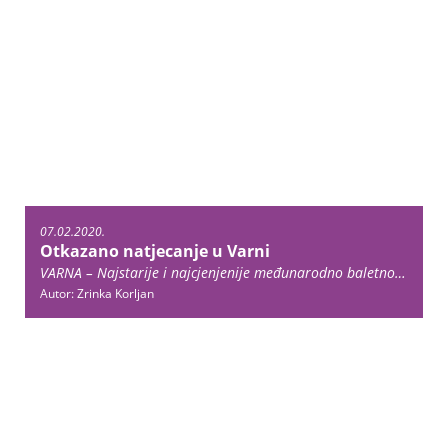
07.02.2020.
Otkazano natjecanje u Varni
VARNA – Najstarije i najcjenjenije međunarodno baletno natjecanje na svijetu, ono koje se u bugarskoj Varni pleše od 1964. godine, ove godine se neće održati. Riječ je o susretu plesača iz cijelog svijeta, koji se održava svake dvije godine i … Continue reading →
Autor: Zrinka Korljan