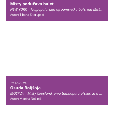
Misty podučava balet
NEW YORK – Najpopularnija afroamerička balerina Misty Copeland, prvakinja prestižnog njujorškog ABT-a, uskoro će održati svoj prvi online Masterclass. Datum još nije poznat, ali uskoro će biti objavljen na stranici www-masterclass.com. Kroz 17 klaseva Misty će nastojati približiti balet plesačima … Continue reading →
Autor: Tihana Skorupski
19.12.2019.
Osuda Boljšoja
MOSKVA – Misty Copeland, prva tamnoputa plesačica u 70-godišnjoj povijesti Američkog baletnog teatra na svom je Instagram profilu prošli tjedan objavila fotografiju dviju ruskih balerina od glave do pete prekrivenih crnom bojom. Bojenje tijela u crno (blackface) praksa je koju … Continue reading →
Autor: Monika Nožinić