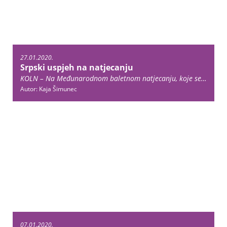
27.01.2020.
Srpski uspjeh na natjecanju
KOLN – Na Međunarodnom baletnom natjecanju, koje se ovog vikenda održavalo u Kölnu, “Baletska škola Nacionalne fondacije za umetničku igru” iz susjedne nam Srbije osvojila je šest medalja. Srbiju je predstavljalo osam učenika ove škole: riječ je o sedam djevojčica … Continue reading →
Autor: Kaja Šimunec
07.01.2020.