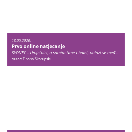
18.05.2020.
Prvo online natjecanje
SYDNEY – Umjetnici, a samim time i balet, nalazi se među najugroženijim industrijama koje je pogodila pandemija Covid-19. Brojne su predstave, premijere, gostovanja i natjecanja otkazana ili odgođena. No, mogućnosti komunikacije na daljinu potaknule su Austrijsku primabalerinu i koreografkinju, Sandru … Continue reading →
Autor: Tihana Skorupski