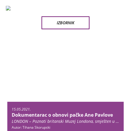
IZBORNIK
15.05.2021.
Dokumentarac o obnovi pačke Ane Pavlove
LONDON – Poznati britanski Muzej Londona, smješten u istoimenom gradu, objavio je snimke na kojima gledatelji mogu vidjeti na koji se način restaurirala baletna haljina ruske primabalerine Ane Pavlove, koju je nosila plešući umirućeg labuda iz Labuđeg jezera. Pavlova je bila … Continue reading →
Autor: Tihana Skorupski