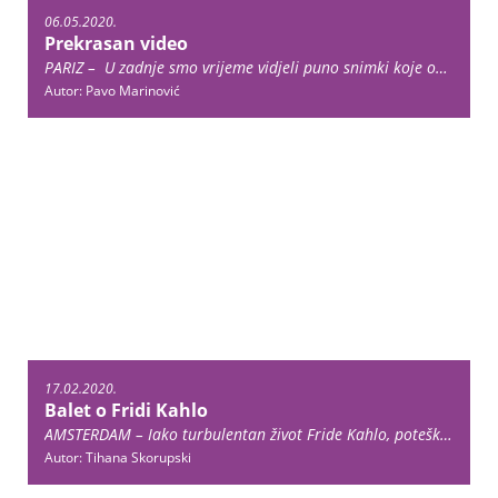
06.05.2020.
Prekrasan video
PARIZ – U zadnje smo vrijeme vidjeli puno snimki koje oduševljavaju, no jasno je da su nas iz cipela izbacili plesači pariške Opere. Kako i ne bi, kad su snimali sami sebe kako plešu klasiku i modernu. Vidimo ih posvuda … Continue reading →
Autor: Pavo Marinović
17.02.2020.
Balet o Fridi Kahlo
AMSTERDAM – Iako turbulentan život Fride Kahlo, poteškoće s kretanjem i njezina iznenadna smrt u 47 godini može djelovati kao teško izvediva tema baletne predstave, Nizozemski nacionalni balet upravo je njezinu priču odabrao za jednu od premijera ovogodišnje plesne sezone. … Continue reading →
Autor: Tihana Skorupski