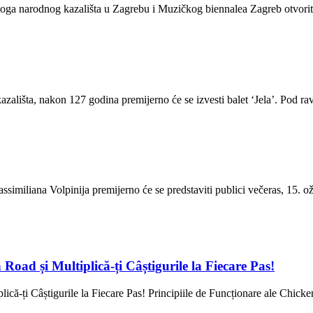
narodnog kazališta u Zagrebu i Muzičkog biennalea Zagreb otvorit će 5
zališta, nakon 127 godina premijerno će se izvesti balet ‘Jela’. Pod 
iliana Volpinija premijerno će se predstaviti publici večeras, 15. ožu
oad și Multiplică-ți Câștigurile la Fiecare Pas!
ă-ți Câștigurile la Fiecare Pas! Principiile de Funcționare ale Chicke