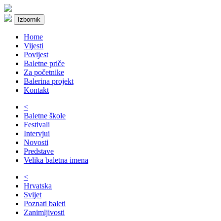
Izbornik
Home
Vijesti
Povijest
Baletne priče
Za početnike
Balerina projekt
Kontakt
<
Baletne škole
Festivali
Intervjui
Novosti
Predstave
Velika baletna imena
<
Hrvatska
Svijet
Poznati baleti
Zanimljivosti