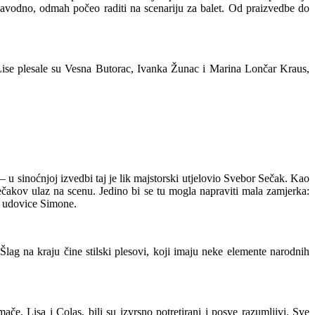
navodno, odmah počeo raditi na scenariju za balet. Od praizvedbe do
Lise plesale su Vesna Butorac, Ivanka Žunac i Marina Lončar Kraus,
 u sinoćnjoj izvedbi taj je lik majstorski utjelovio Svebor Sečak. Kao
čakov ulaz na scenu. Jedino bi se tu mogla napraviti mala zamjerka:
i udovice Simone.
. Šlag na kraju čine stilski plesovi, koji imaju neke elemente narodnih
umače, Lisa i Colas, bili su izvrsno potretirani i posve razumljivi. Sve