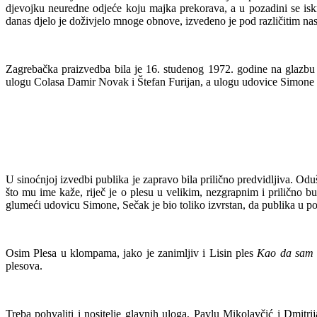
djevojku neuredne odjeće koju majka prekorava, a u pozadini se isk
danas djelo je doživjelo mnoge obnove, izvedeno je pod različitim nas
Zagrebačka praizvedba bila je 16. studenog 1972. godine na glazbu
ulogu Colasa Damir Novak i Štefan Furijan, a ulogu udovice Simone
U sinoćnjoj izvedbi publika je zapravo bila prilično predvidljiva. Odu
što mu ime kaže, riječ je o plesu u velikim, nezgrapnim i prilično
glumeći udovicu Simone, Sečak je bio toliko izvrstan, da publika u 
Osim Plesa u klompama, jako je zanimljiv i Lisin ples
Kao da sam 
plesova.
Treba pohvaliti i nositelje glavnih uloga, Pavlu Mikolavčić i Dmitri