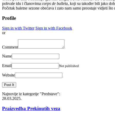
pohvale idu i članovima
corps de balleta
, koji su također bili jako dob
Početak baletne sezone obećava i zato nam samo preostaje vidjeti što 
Profile
Sign in with Twitter
Sign in with Facebook
or
Comment
Name
Email
Not published
Website
Najnovije iz kategorije
"Predstave"
:
28.03.2025.
Praizvedba Prekinutih veza