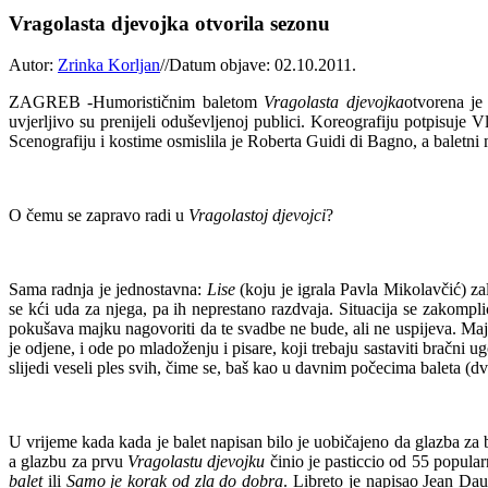
Vragolasta djevojka otvorila sezonu
Autor:
Zrinka Korljan
//
Datum objave: 02.10.2011.
ZAGREB -Humorističnim baletom
Vragolasta djevojka
otvorena je
uvjerljivo su prenijeli oduševljenoj publici. Koreografiju potpisuj
Scenografiju i kostime osmislila je Roberta Guidi di Bagno, a baletni m
O čemu se zapravo radi u
Vragolastoj djevojci
?
Sama radnja je jednostavna:
Lise
(koju je igrala Pavla Mikolavčić) z
se kći uda za njega, pa ih neprestano razdvaja. Situacija se zakompl
pokušava majku nagovoriti da te svadbe ne bude, ali ne uspijeva. Majk
je odjene, i ode po mladoženju i pisare, koji trebaju sastaviti bračni 
slijedi veseli ples svih, čime se, baš kao u davnim počecima baleta (dv
U vrijeme kada kada je balet napisan bilo je uobičajeno da glazba za ba
a glazbu za prvu
Vragolastu djevojku
činio je pasticcio od 55 popula
balet
ili
Samo je korak od zla do dobra
. Libreto je napisao Jean Da