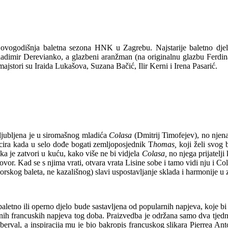
 ovogodišnja baletna sezona HNK u Zagrebu. Najstarije baletno djel
e Vladimir Derevianko, a glazbeni aranžman (na originalnu glazbu Fer
ajstori su Iraida Lukašova, Suzana Bačić, Ilir Kerni i Irena Pasarić.
aljubljena je u siromašnog mladića
Colasa
(Dmitrij Timofejev), no nje
icira kada u selo dođe bogati zemljoposjednik T
homas,
koji želi svog 
a je zatvori u kuću, kako više ne bi vidjela
Colasa,
no njega prijatelj
ugovor. Kad se s njima vrati, otvara vrata Lisine sobe i tamo vidi nju i C
orskog baleta, ne kazališnog) slavi uspostavljanje sklada i harmonije u 
letno ili operno djelo bude sastavljena od popularnih napjeva, koje bi dir
rnih francuskih napjeva tog doba. Praizvedba je održana samo dva tjed
uberval, a inspiracija mu je bio bakropis francuskog slikara Pierrea 