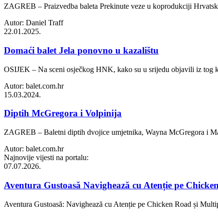
ZAGREB – Praizvedba baleta Prekinute veze u koprodukciji Hrvatskoga 
Autor: Daniel Traff
22.01.2025.
Domaći balet Jela ponovno u kazalištu
OSIJEK – Na sceni osječkog HNK, kako su u srijedu objavili iz tog ka
Autor: balet.com.hr
15.03.2024.
Diptih McGregora i Volpinija
ZAGREB – Baletni diptih dvojice umjetnika, Wayna McGregora i Massim
Autor: balet.com.hr
Najnovije vijesti na portalu:
07.07.2026.
Aventura Gustoasă Navighează cu Atenție pe Chicken R
Aventura Gustoasă: Navighează cu Atenție pe Chicken Road și Multiplic