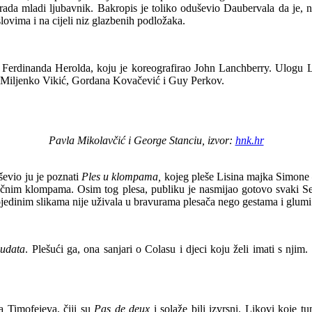
rada mladi ljubavnik. Bakropis je toliko oduševio Daubervala da je, 
lovima i na cijeli niz glazbenih podložaka.
 Ferdinanda Herolda, koju je koreografirao John Lanchberry. Ulogu 
 Miljenko Vikić, Gordana Kovačević i Guy Perkov.
Pavla
Mikolavčić i George Stanciu,
i
zvor:
hnk.hr
ševio ju je poznati
Ples u klompama,
kojeg pleše Lisina majka Simone –
 bučnim klompama. Osim tog plesa, publiku je nasmijao gotovo svaki Se
pojedinim slikama nije uživala u bravurama plesača nego gestama i glum
udata
. Plešući ga, ona sanjari o Colasu i djeci koju želi imati s njim
ja Timofejeva, čiji su
Pas de deux
i solaže bili izvrsni. Likovi koje t