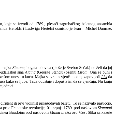
o, koje se izvodi od 1789., plesači zagrebačkog baletnog ansambla
dinanda Herolda i Ludwiga Hertela) osmislio je Jean – Michel Damase.
na majka
Simone
, bogata udovica (pleše je Svebor Sečak) ne želi da joj
budalastog sina
Alaina
(George Stanciu) oženiti
Lisom
. Ona se buni i
i krišom unesu u kuću. Majka se vrati s vjenčanicom, zapovijedi
Lisi
da
olasa kako se ljube. Tada odustaje i dopušta im da se vjenčaju. Na kraju
zajednici.
igent ili prvi violinist prilagođavali baletu. To se nazivalo pasticcio,
na prije Francuske revolucije, 01. srpnja 1789. pod naslovom
Slamnati
Antoinea Baudoina pod naslovom
Majka prekorava kćer
. Slika prikazuje