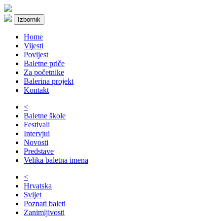
Izbornik
Home
Vijesti
Povijest
Baletne priče
Za početnike
Balerina projekt
Kontakt
<
Baletne škole
Festivali
Intervjui
Novosti
Predstave
Velika baletna imena
<
Hrvatska
Svijet
Poznati baleti
Zanimljivosti