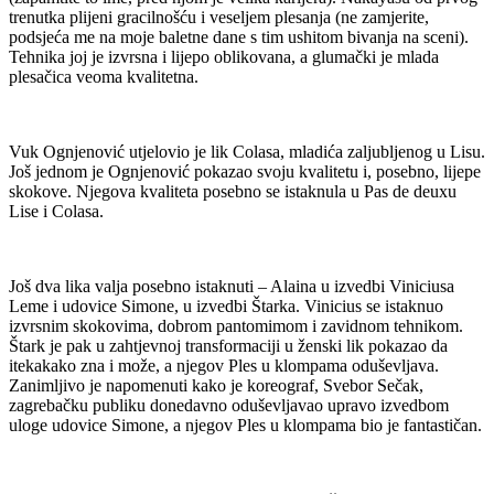
trenutka plijeni gracilnošću i veseljem plesanja (ne zamjerite,
podsjeća me na moje baletne dane s tim ushitom bivanja na sceni).
Tehnika joj je izvrsna i lijepo oblikovana, a glumački je mlada
plesačica veoma kvalitetna.
Vuk Ognjenović utjelovio je lik Colasa, mladića zaljubljenog u Lisu.
Još jednom je Ognjenović pokazao svoju kvalitetu i, posebno, lijepe
skokove. Njegova kvaliteta posebno se istaknula u Pas de deuxu
Lise i Colasa.
Još dva lika valja posebno istaknuti – Alaina u izvedbi Viniciusa
Leme i udovice Simone, u izvedbi Štarka. Vinicius se istaknuo
izvrsnim skokovima, dobrom pantomimom i zavidnom tehnikom.
Štark je pak u zahtjevnoj transformaciji u ženski lik pokazao da
itekakako zna i može, a njegov Ples u klompama oduševljava.
Zanimljivo je napomenuti kako je koreograf, Svebor Sečak,
zagrebačku publiku donedavno oduševljavao upravo izvedbom
uloge udovice Simone, a njegov Ples u klompama bio je fantastičan.