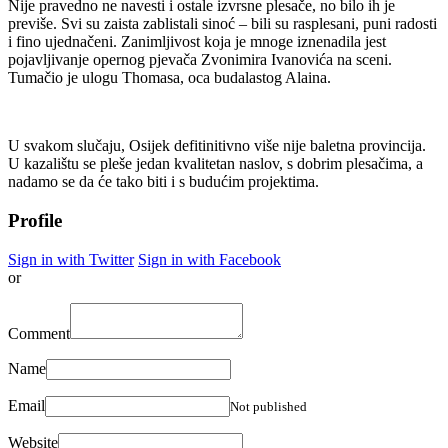
Nije pravedno ne navesti i ostale izvrsne plesače, no bilo ih je
previše. Svi su zaista zablistali sinoć – bili su rasplesani, puni radosti
i fino ujednačeni. Zanimljivost koja je mnoge iznenadila jest
pojavljivanje opernog pjevača Zvonimira Ivanovića na sceni.
Tumačio je ulogu Thomasa, oca budalastog Alaina.
U svakom slučaju, Osijek defitinitivno više nije baletna provincija.
U kazalištu se pleše jedan kvalitetan naslov, s dobrim plesačima, a
nadamo se da će tako biti i s budućim projektima.
Profile
Sign in with Twitter
Sign in with Facebook
or
Comment
Name
Email
Not published
Website