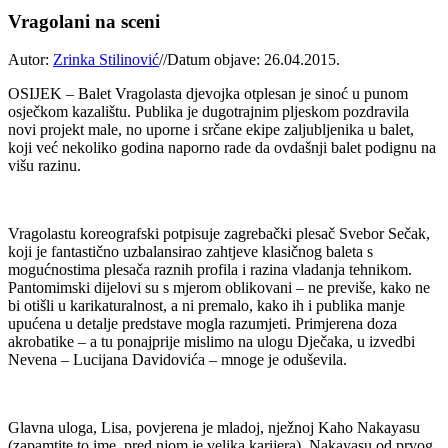
Vragolani na sceni
Autor:
Zrinka Stilinović
//
Datum objave: 26.04.2015.
OSIJEK – Balet Vragolasta djevojka otplesan je sinoć u punom
osječkom kazalištu. Publika je dugotrajnim pljeskom pozdravila
novi projekt male, no uporne i srčane ekipe zaljubljenika u balet,
koji već nekoliko godina naporno rade da ovdašnji balet podignu na
višu razinu.
Vragolastu koreografski potpisuje zagrebački plesač Svebor Sečak,
koji je fantastično uzbalansirao zahtjeve klasičnog baleta s
mogućnostima plesača raznih profila i razina vladanja tehnikom.
Pantomimski dijelovi su s mjerom oblikovani – ne previše, kako ne
bi otišli u karikaturalnost, a ni premalo, kako ih i publika manje
upućena u detalje predstave mogla razumjeti. Primjerena doza
akrobatike – a tu ponajprije mislimo na ulogu Dječaka, u izvedbi
Nevena – Lucijana Davidovića – mnoge je oduševila.
Glavna uloga, Lisa, povjerena je mladoj, nježnoj Kaho Nakayasu
(zapamtite to ime, pred njom je velika karijera). Nakayasu od prvog