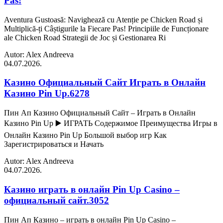
Pas!
Aventura Gustoasă: Navighează cu Atenție pe Chicken Road și
Multiplică-ți Câștigurile la Fiecare Pas! Principiile de Funcționare
ale Chicken Road Strategii de Joc și Gestionarea Ri
Autor: Alex Andreeva
04.07.2026.
Казино Официальный Сайт Играть в Онлайн
Казино Pin Up.6278
Пин Ап Казино Официальный Сайт – Играть в Онлайн
Казино Pin Up ▶️ ИГРАТЬ Содержимое Преимущества Игры в
Онлайн Казино Pin Up Большой выбор игр Как
Зарегистрироваться и Начать
Autor: Alex Andreeva
04.07.2026.
Казино играть в онлайн Pin Up Casino –
официальный сайт.3052
Пин Ап Казино – играть в онлайн Pin Up Casino –