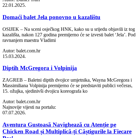
22.01.2025.
Domaći balet Jela ponovno u kazalištu
OSIJEK – Na sceni osječkog HNK, kako su u srijedu objavili iz tog
kazališta, nakon 127 godina premijerno će se izvesti balet ‘Jela’. Pod
ravnanjem maestra Vladimi
Autor: balet.com.hr
15.03.2024.
Diptih McGregora i Volpinija
ZAGREB – Baletni diptih dvojice umjetnika, Wayna McGregora i
Massimiliana Volpinija premijerno će se predstaviti publici večeras,
15. ožujka, sjedinivši dvojicu koreografa ko
Autor: balet.com.hr
Najnovije vijesti na portalu:
07.07.2026.
Aventura Gustoasă Navighează cu Atenție pe
Chicken Road și Multiplică-ți Câștigurile la Fiecare