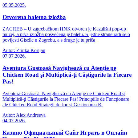
05.05.2025.
Otvorena baletna izložba
ZAGREB – U zagrebačkom HNK otvoren je Kazališni pop-up
muzej, a prva izložba posvećena je baletu. S jedne strane radi se o
povijesti Giselle u Zagrebu, a s druge je tu priča
Autor: Zrinka Korljan
07.07.2026.
Aventura Gustoasă Navighează cu Atenție pe
Chicken Road și Multiplică-ți Câștigurile la Fiecare
Pas!
Aventura Gustoasă: Navighează cu Atenție pe Chicken Road și
Multiplică-ți Câștigurile la Fiecare Pas! Principiile de Funcționare
ale Chicken Road Strategii de Joc și Gestionarea Ri
Autor: Alex Andreeva
04.07.2026.
Казино Официальный Сайт Играть в Онлайн