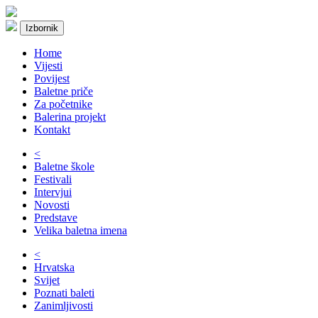
Izbornik
Home
Vijesti
Povijest
Baletne priče
Za početnike
Balerina projekt
Kontakt
<
Baletne škole
Festivali
Intervjui
Novosti
Predstave
Velika baletna imena
<
Hrvatska
Svijet
Poznati baleti
Zanimljivosti