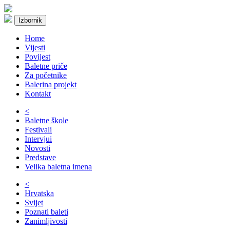
Izbornik
Home
Vijesti
Povijest
Baletne priče
Za početnike
Balerina projekt
Kontakt
<
Baletne škole
Festivali
Intervjui
Novosti
Predstave
Velika baletna imena
<
Hrvatska
Svijet
Poznati baleti
Zanimljivosti