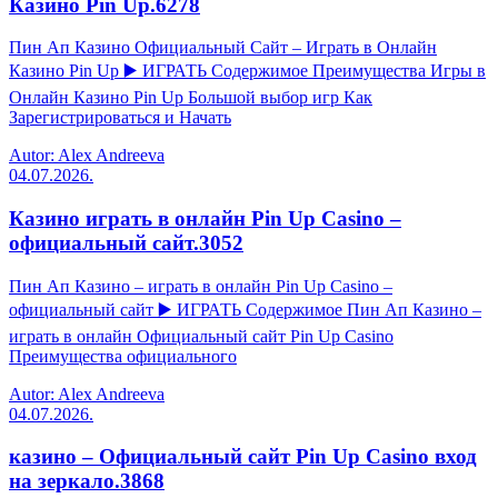
Казино Pin Up.6278
Пин Ап Казино Официальный Сайт – Играть в Онлайн
Казино Pin Up ▶️ ИГРАТЬ Содержимое Преимущества Игры в
Онлайн Казино Pin Up Большой выбор игр Как
Зарегистрироваться и Начать
Autor: Alex Andreeva
04.07.2026.
Казино играть в онлайн Pin Up Casino –
официальный сайт.3052
Пин Ап Казино – играть в онлайн Pin Up Casino –
официальный сайт ▶️ ИГРАТЬ Содержимое Пин Ап Казино –
играть в онлайн Официальный сайт Pin Up Casino
Преимущества официального
Autor: Alex Andreeva
04.07.2026.
казино – Официальный сайт Pin Up Casino вход
на зеркало.3868