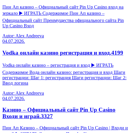
Пин Ап казино – Официальный сайт Pin Up Casino вход на
зеркало ▶️ ИГРАТЬ Содержимое Пин Ап казино –
Официальный сайт Преимущества официального сайта Pin
Up Casino Вход
Autor: Alex Andreeva
04.07.2026.
Vodka онлайн казино регистрация и вход.4199
Vodka онлайн казино – регистрация и вход ▶️ ИГРАТЬ
Содержимое Вода онлайн казино: регистрация и вход Шаги
регистрации: Шаг 1: регистрация Шаги регистрации: Шаг 2:
Ввод логина
Autor: Alex Andreeva
04.07.2026.
Казино – Официальный сайт Pin Up Casino
Входи и играй.3327
Пин Ап Казино – Официальный сайт Pin Up Casino | Входи и