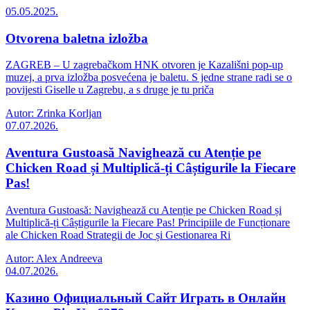
05.05.2025.
Otvorena baletna izložba
ZAGREB – U zagrebačkom HNK otvoren je Kazališni pop-up
muzej, a prva izložba posvećena je baletu. S jedne strane radi se o
povijesti Giselle u Zagrebu, a s druge je tu priča
Autor: Zrinka Korljan
07.07.2026.
Aventura Gustoasă Navighează cu Atenție pe
Chicken Road și Multiplică-ți Câștigurile la Fiecare
Pas!
Aventura Gustoasă: Navighează cu Atenție pe Chicken Road și
Multiplică-ți Câștigurile la Fiecare Pas! Principiile de Funcționare
ale Chicken Road Strategii de Joc și Gestionarea Ri
Autor: Alex Andreeva
04.07.2026.
Казино Официальный Сайт Играть в Онлайн