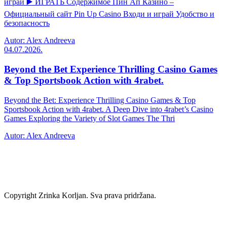
играй ▶️ ИГРАТЬ Содержимое Пин Ап Казино –
Официальный сайт Pin Up Casino Входи и играй Удобство и
безопасность
Autor: Alex Andreeva
04.07.2026.
Beyond the Bet Experience Thrilling Casino Games
& Top Sportsbook Action with 4rabet.
Beyond the Bet: Experience Thrilling Casino Games & Top
Sportsbook Action with 4rabet. A Deep Dive into 4rabet’s Casino
Games Exploring the Variety of Slot Games The Thri
Autor: Alex Andreeva
Copyright Zrinka Korljan. Sva prava pridržana.