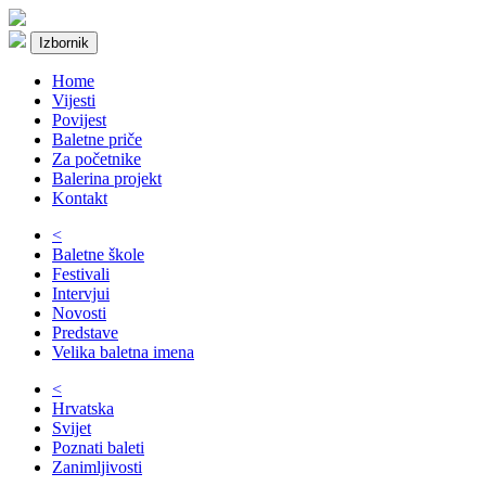
Izbornik
Home
Vijesti
Povijest
Baletne priče
Za početnike
Balerina projekt
Kontakt
<
Baletne škole
Festivali
Intervjui
Novosti
Predstave
Velika baletna imena
<
Hrvatska
Svijet
Poznati baleti
Zanimljivosti