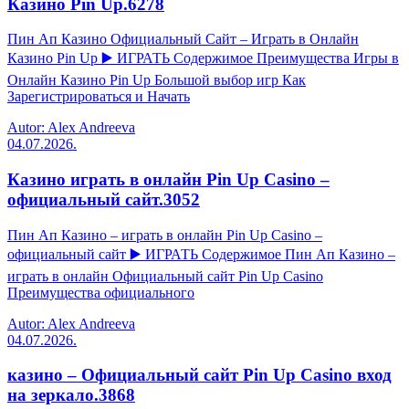
Казино Pin Up.6278
Пин Ап Казино Официальный Сайт – Играть в Онлайн
Казино Pin Up ▶️ ИГРАТЬ Содержимое Преимущества Игры в
Онлайн Казино Pin Up Большой выбор игр Как
Зарегистрироваться и Начать
Autor: Alex Andreeva
04.07.2026.
Казино играть в онлайн Pin Up Casino –
официальный сайт.3052
Пин Ап Казино – играть в онлайн Pin Up Casino –
официальный сайт ▶️ ИГРАТЬ Содержимое Пин Ап Казино –
играть в онлайн Официальный сайт Pin Up Casino
Преимущества официального
Autor: Alex Andreeva
04.07.2026.
казино – Официальный сайт Pin Up Casino вход
на зеркало.3868