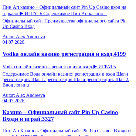
Пин Ап казино – Официальный сайт Pin Up Casino вход на
зеркало ▶️ ИГРАТЬ Содержимое Пин Ап казино –
Официальный сайт Преимущества официального сайта Pin
Up Casino Вход
Autor: Alex Andreeva
04.07.2026.
Vodka онлайн казино регистрация и вход.4199
Vodka онлайн казино – регистрация и вход ▶️ ИГРАТЬ
Содержимое Вода онлайн казино: регистрация и вход Шаги
регистрации: Шаг 1: регистрация Шаги регистрации: Шаг 2:
Ввод логина
Autor: Alex Andreeva
04.07.2026.
Казино – Официальный сайт Pin Up Casino
Входи и играй.3327
Пин Ап Казино – Официальный сайт Pin Up Casino | Входи и