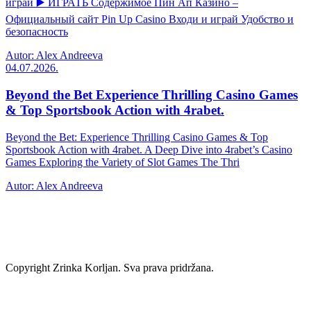
играй ▶️ ИГРАТЬ Содержимое Пин Ап Казино –
Официальный сайт Pin Up Casino Входи и играй Удобство и
безопасность
Autor: Alex Andreeva
04.07.2026.
Beyond the Bet Experience Thrilling Casino Games
& Top Sportsbook Action with 4rabet.
Beyond the Bet: Experience Thrilling Casino Games & Top
Sportsbook Action with 4rabet. A Deep Dive into 4rabet’s Casino
Games Exploring the Variety of Slot Games The Thri
Autor: Alex Andreeva
Copyright Zrinka Korljan. Sva prava pridržana.