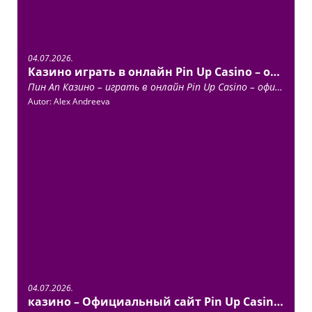
04.07.2026.
Казино играть в онлайн Pin Up Casino – официальный сайт.3052
Пин Ап Казино – играть в онлайн Pin Up Casino – официальный сайт ▶️ ИГРАТЬ Содержимое Пин Ап Казино – играть в онлайн Официальный сайт Pin Up Casino Преимущества официального
Autor: Alex Andreeva
04.07.2026.
казино – Официальный сайт Pin Up Casino вход на зеркало.3868