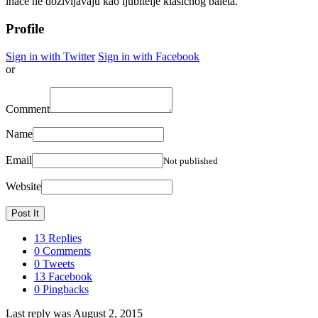
inače ne doživljavaju kao ljubitelje klasičnog baleta.
Profile
Sign in with Twitter
Sign in with Facebook
or
Comment
Name
Email
Not published
Website
13 Replies
0 Comments
0 Tweets
13 Facebook
0 Pingbacks
Last reply was August 2, 2015