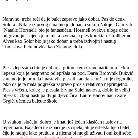
Naravno, treba reći da je balet zapravo jako dobar. Pas de deux
Solora i Nikije iz prvog čina bio je dobar, a sukob Nikije i Gamzati
(Natalie Horsnell) bio je fantastičan. Horsnell ovakve uloge očito
odgovaraju – njena je mimika izvrsna, a ples korektan. Guillherme
Alves kao Solor bio je jako dobar, a treba izdvojiti i nastup
Tomislava Petranovića kao Zlatnog idola.
Ples s lepezama bio je dobar, a pritom ćemo zanemariti onu jednu
lepezu koja je nespretno odlepršala na pod. Daria Brdovnik Bukvić
spretno ju je primila i nastavila plesati kao da se ništa nije dogodilo,
tako da je ta mala pogreška zapravo prošla relativno neprimjetno.
Ples s vrčem, kojeg je plesala Ervina Sulejmanova, dobio je veliki
pljesak i zbog nastupa dviju djevojčica: Laure Badovinac i Zare
Grgić, učenica baletne škole.
U svakom slučaju, dobro je imati još jedan klasičan naslov na
repertoaru. Bajadera ne izbacuje iz cipela, ali je estetski lijep balet,
čiju je radnju lako pratiti, a u njemu bi mogli uživati i oni koji sebe