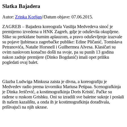
Slatka Bajadera
Autor:
Zrinka Korljan
//
Datum objave: 07.06.2015.
ZAGREB – Bajadera koreografa Vasilija Medvedeva sinoć je
premijerno izvedena u HNK Zagreb, gdje je oduševila okupljene.
Slike su prekidane burnim aplauzom, a pravo oduševljenje izazvale
su pojave ljubimaca zagrebačke publike: Edine Pličanić, Tomislava
Petranovića, Natalie Horsnell i Guilhermea Alvesa. Klasičari su
ovim naslovom konačno došli na svoje, pa su punih 13 godina
nakon zadnje premijere (Dinko Bogdanić) imali opet priliku
pogledati ovaj balet.
Glazba Ludwiga Minkusa zaista je divna, a koreografiju je
Medvedev radio prema izvorniku Mariusa Petipaa. Scenografkinja
je Dinka Jeričević, a kostimografkinja Doris Kristić. Pačke su
rađene u ruskom Grishku. Oni su izradili sve baletne suknje i poslali
ih našem kazalištu, a onda ih je kostimografkinja dorađivala,
prišivajući na njih ukrase.