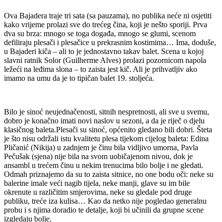
Ova Bajadera traje tri sata (sa pauzama), no publika neće ni osjetiti
kako vrijeme prolazi sve do trećeg čina, koji je nešto sporiji. Prva
dva su brza: mnogo se toga događa, mnogo se glumi, scenom
defiliraju plesači i plesačice u prekrasnim kostimima… Ima, doduše,
u Bajaderi kiča – ali to je jednostavno takav balet. Scena u kojoj
slavni ratnik Solor (Guilherme Alves) prolazi pozornicom napola
ležeći na leđima slona – to zaista jest kič. Ali je prihvatljiv ako
imamo na umu da je to tipičan balet 19. stoljeća.
Bilo je sinoć neujednačenosti, sitnih nespretnosti, ali sve u svemu,
dobro je konačno imati novi naslov u sezoni, a da je riječ o djelu
klasičnog baleta.Plesači su sinoć, općenito gledano bili dobri. Šteta
je što nisu održali istu kvalitetu plesa tijekom cijelog baleta: Edina
Pličanić (Nikija) u zadnjem je činu bila vidljivo umorna, Pavla
Pečušak (sjena) nije bila na svom uobičajenom nivou, dok je
ansambl u trećem činu u nekim trenucima bilo bolje i ne gledati.
Odmah priznajemo da su to zaista sitnice, no one bodu oči: neke su
balerine imale veći nagib tijela, neke manji, glave su im bile
okrenute u različitim smjerovima, neke su gledale pod druge
publiku, treće iza kulisa… Kao da netko nije pogledao generalnu
probu i s njima doradio te detalje, koji bi učinili da grupne scene
izgledaju bolje.