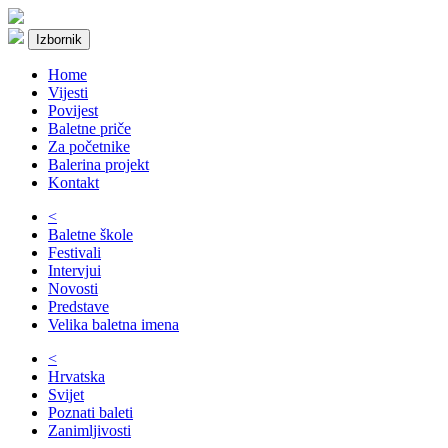
Izbornik
Home
Vijesti
Povijest
Baletne priče
Za početnike
Balerina projekt
Kontakt
<
Baletne škole
Festivali
Intervjui
Novosti
Predstave
Velika baletna imena
<
Hrvatska
Svijet
Poznati baleti
Zanimljivosti