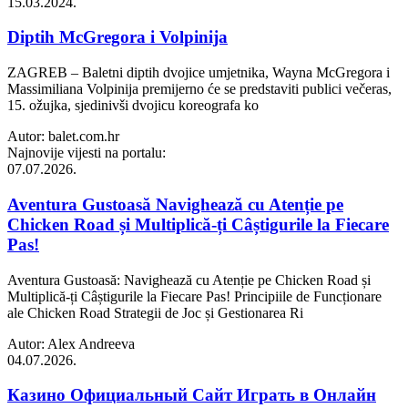
15.03.2024.
Diptih McGregora i Volpinija
ZAGREB – Baletni diptih dvojice umjetnika, Wayna McGregora i
Massimiliana Volpinija premijerno će se predstaviti publici večeras,
15. ožujka, sjedinivši dvojicu koreografa ko
Autor: balet.com.hr
Najnovije vijesti na portalu:
07.07.2026.
Aventura Gustoasă Navighează cu Atenție pe
Chicken Road și Multiplică-ți Câștigurile la Fiecare
Pas!
Aventura Gustoasă: Navighează cu Atenție pe Chicken Road și
Multiplică-ți Câștigurile la Fiecare Pas! Principiile de Funcționare
ale Chicken Road Strategii de Joc și Gestionarea Ri
Autor: Alex Andreeva
04.07.2026.
Казино Официальный Сайт Играть в Онлайн