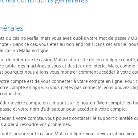
nérales
rets du casino Mafia, mais vous avez oublié votre mot de passe ? O
ompte ? Dans ce cas, vous êtes au bon endroit ! Dans cet article, n
e casino Mafia en ligne.
t de noter que le casino Mafia est un site de jeu en ligne réputé,
de table, des machines à sous et des jeux de loterie. Mais, comme n
c’est pourquoi nous allons vous montrer comment accéder à votre c
otre compte est de vous connecter à votre compte en ligne. Pour c
tre compte en ligne. Si vous n’êtes pas connecté, vous pouvez cliq
 connecter.
céder à votre compte en cliquant sur le bouton “Mon compte” en ha
 passe et votre nom d’utilisateur pour accéder à votre compte.
ccéder à votre compte, vous pouvez contacter le support clientèle du
us aider à résoudre vos problèmes.
mpte joueur sur le casino Mafia en ligne, vous devez d’abord vous 