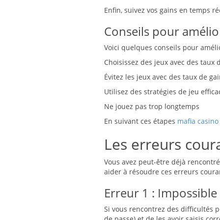
Enfin, suivez vos gains en temps ré
Conseils pour amélio
Voici quelques conseils pour améli
Choisissez des jeux avec des taux 
Évitez les jeux avec des taux de gai
Utilisez des stratégies de jeu effica
Ne jouez pas trop longtemps
En suivant ces étapes
mafia casino 
Les erreurs coura
Vous avez peut-être déjà rencontré
aider à résoudre ces erreurs couran
Erreur 1 : Impossible
Si vous rencontrez des difficultés 
de passe) et de les avoir saisis cor