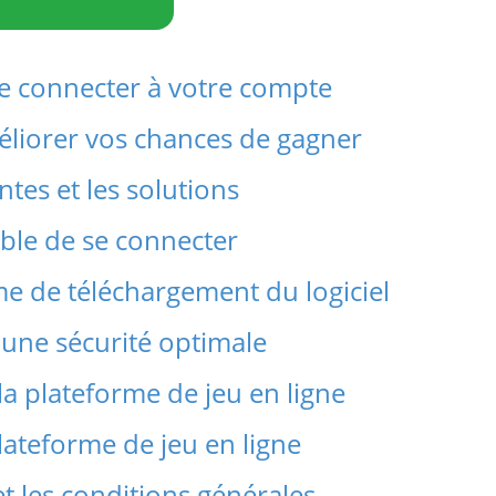
se connecter à votre compte
éliorer vos chances de gagner
tes et les solutions
ible de se connecter
me de téléchargement du logiciel
 une sécurité optimale
la plateforme de jeu en ligne
lateforme de jeu en ligne
et les conditions générales