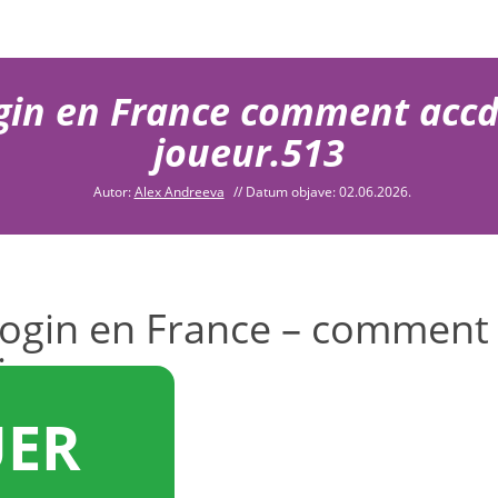
ogin en France comment accd
joueur.513
Autor:
Alex Andreeva
//
Datum objave: 02.06.2026.
login en France – comment
joueur
UER