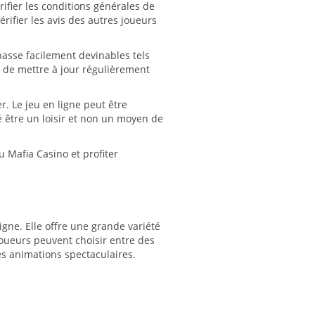
rifier les conditions générales de
rifier les avis des autres joueurs
passe facilement devinables tels
t de mettre à jour régulièrement
. Le jeu en ligne peut être
é être un loisir et non un moyen de
u Mafia Casino et profiter
gne. Elle offre une grande variété
 joueurs peuvent choisir entre des
es animations spectaculaires.