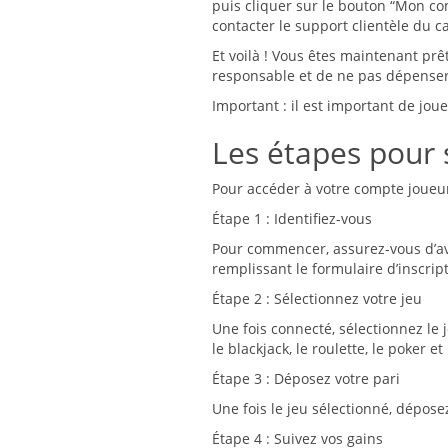
puis cliquer sur le bouton “Mon com
contacter le support clientèle du c
Et voilà ! Vous êtes maintenant prê
responsable et de ne pas dépenser
Important : il est important de jo
Les étapes pour 
Pour accéder à votre compte joueur
Étape 1 : Identifiez-vous
Pour commencer, assurez-vous d’av
remplissant le formulaire d’inscript
Étape 2 : Sélectionnez votre jeu
Une fois connecté, sélectionnez le 
le blackjack, le roulette, le poker e
Étape 3 : Déposez votre pari
Une fois le jeu sélectionné, dépose
Étape 4 : Suivez vos gains