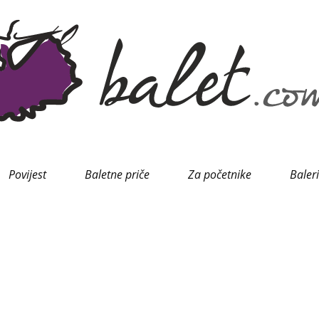
Povijest
Baletne priče
Za početnike
Baler