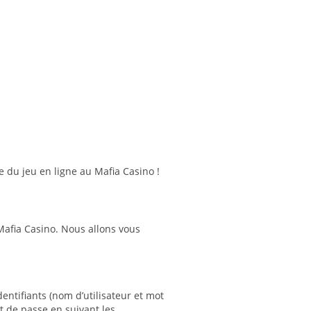
e du jeu en ligne au Mafia Casino !
Mafia Casino. Nous allons vous
entifiants (nom d’utilisateur et mot
ot de passe en suivant les