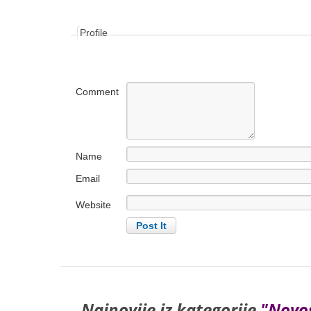
Profile
Comment
Name
Email
Website
Najnovije iz kategorije
"Novos