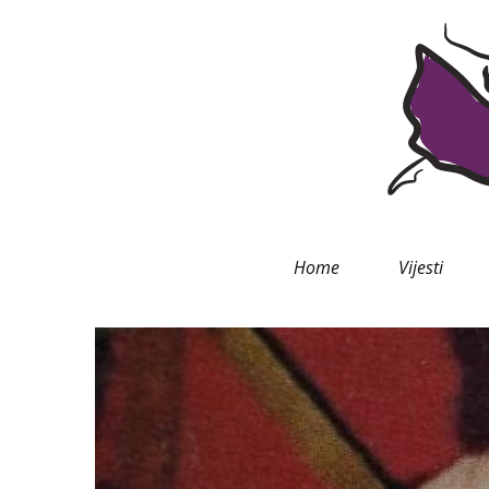
Home
Vijesti