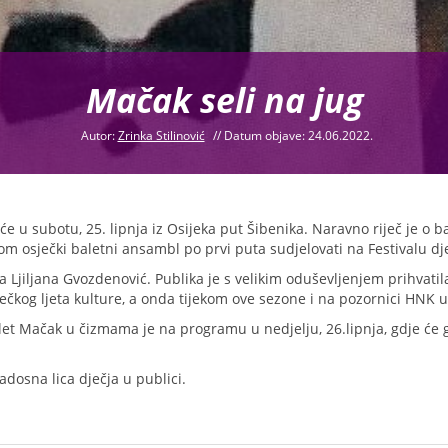
Mačak seli na jug
Autor:
Zrinka Stilinović
//
Datum objave: 24.06.2022.
 u subotu, 25. lipnja iz Osijeka put Šibenika. Naravno riječ je o b
m osječki baletni ansambl po prvi puta sudjelovati na Festivalu dj
la Ljiljana Gvozdenović. Publika je s velikim oduševljenjem prihvatil
ečkog ljeta kulture, a onda tijekom ove sezone i na pozornici HNK u
alet Mačak u čizmama je na programu u nedjelju, 26.lipnja, gdje će g
dosna lica dječja u publici.