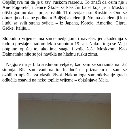
Objašnjava mi da je u tzv. ruskom razredu. To znači da osim nje i
Ane Pogorelić, učenice Škole za klasični balet koja je u Moskvu
otišla godinu dana prije, ostalih 11 djevojaka su Ruskinje. One se
obrazuju od osme godine u Boljšoj akademiji. No, na akademiji ima
ljudu sa svih strana svijeta – iz Japana, Koreje, Amerike, Cipra,
Grčke, Italije…
Slobodno vrijeme ima samo nedjeljom i navečer, jer akademija s
radom prestaje s radom tek u subotu u 19 sati. Nakon toga se Maja
potpuno opušta te, ako ima snage i volje šeće Moskvom. Kao
Dalmatinka nije se još navikla na hladnu rusku zimu.
– Najgore mi je bilo sredinom veljače, kad sam se smrznula na -32
stupnja. Bila sam vani na toj hladnoću i priznajem da sam se
ozbiljno uplašila za vlastiti život. Nakon toga sam otkrivanje grada
odlučila ostaviti na neko toplije vrijeme – objašnjava Maja.