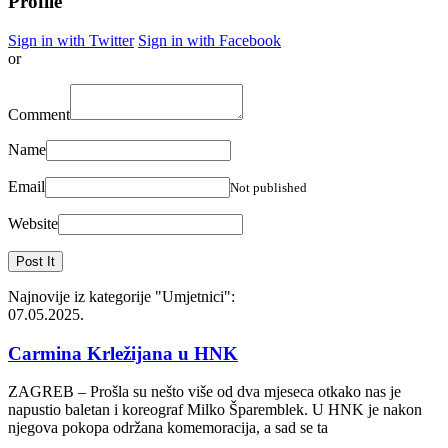
Profile
Sign in with Twitter
Sign in with Facebook
or
Comment
Name
Email
Not published
Website
Najnovije iz kategorije
"Umjetnici"
:
07.05.2025.
Carmina Krležijana u HNK
ZAGREB – Prošla su nešto više od dva mjeseca otkako nas je
napustio baletan i koreograf Milko Šparemblek. U HNK je nakon
njegova pokopa održana komemoracija, a sad se ta