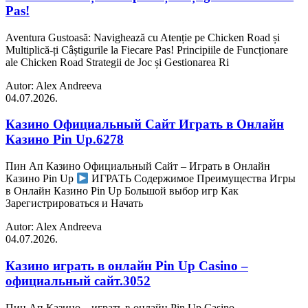
Pas!
Aventura Gustoasă: Navighează cu Atenție pe Chicken Road și
Multiplică-ți Câștigurile la Fiecare Pas! Principiile de Funcționare
ale Chicken Road Strategii de Joc și Gestionarea Ri
Autor: Alex Andreeva
04.07.2026.
Казино Официальный Сайт Играть в Онлайн
Казино Pin Up.6278
Пин Ап Казино Официальный Сайт – Играть в Онлайн
Казино Pin Up
ИГРАТЬ Содержимое Преимущества Игры
в Онлайн Казино Pin Up Большой выбор игр Как
Зарегистрироваться и Начать
Autor: Alex Andreeva
04.07.2026.
Казино играть в онлайн Pin Up Casino –
официальный сайт.3052
Пин Ап Казино – играть в онлайн Pin Up Casino –