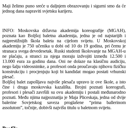
Maji želimo puno sreće u daljnjem obrazovanju i sigurni smo da će
jednog dana napraviti svjetsku karijeru.
INFO: Moskovska državna akademija koreografije (MGAH),
poznata kao Boljšoj baletna akademija, jedna je od najstarijih i
najprestižnijih škola baleta na cijelom svijetu. U Moskovskoj
akademiju je 750 učenika u dobi od 10 do 19 godina, pri čemu je
stranaca svega devedesetak. Ruski studenti školovanje na MGAH-u
ne plaćaju, a stranci za njega moraju izdvojiti između 12.500 i
13.000 eura za godinu dana. Oni ne dolaze na klasičnu audiciju,
nego šalju videosnimke, a profesori onda proučavaju njihovu fizičku
konstrukciju i procjenjuju koji bi kandidat mogao postati vrhunski
plesač.
Boljšoj balet zapošljava najviše plesača upravo iz ove škole, a isto
čine i druga moskovska kazališta. Brojni poznati koreografi,
profesori i plesači završili su ovu akademiju i postali međunarodno
poznati. Među njima najpoznatija je Maja Pliceskaja, jedna od dvije
balerine Sovjetskog saveza proglašene “prima ballerinom
assolutom”, točnije, dobivši najvišu titulu u baletnom svijetu.