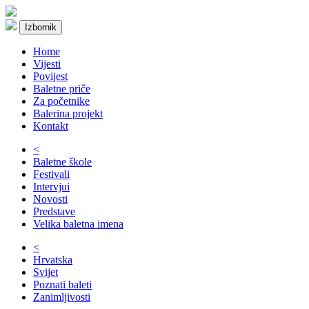
Izbornik
Home
Vijesti
Povijest
Baletne priče
Za početnike
Balerina projekt
Kontakt
<
Baletne škole
Festivali
Intervjui
Novosti
Predstave
Velika baletna imena
<
Hrvatska
Svijet
Poznati baleti
Zanimljivosti