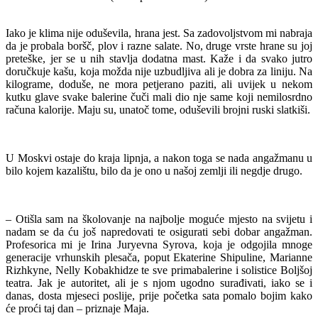
Iako je klima nije oduševila, hrana jest. Sa zadovoljstvom mi nabraja
da je probala boršč, plov i razne salate. No, druge vrste hrane su joj
preteške, jer se u nih stavlja dodatna mast. Kaže i da svako jutro
doručkuje kašu, koja možda nije uzbudljiva ali je dobra za liniju. Na
kilograme, doduše, ne mora petjerano paziti, ali uvijek u nekom
kutku glave svake balerine čuči mali dio nje same koji nemilosrdno
računa kalorije. Maju su, unatoč tome, oduševili brojni ruski slatkiši.
U Moskvi ostaje do kraja lipnja, a nakon toga se nada angažmanu u
bilo kojem kazalištu, bilo da je ono u našoj zemlji ili negdje drugo.
– Otišla sam na školovanje na najbolje moguće mjesto na svijetu i
nadam se da ću još napredovati te osigurati sebi dobar angažman.
Profesorica mi je Irina Juryevna Syrova, koja je odgojila mnoge
generacije vrhunskih plesača, poput Ekaterine Shipuline, Marianne
Rizhkyne, Nelly Kobakhidze te sve primabalerine i solistice Boljšoj
teatra. Jak je autoritet, ali je s njom ugodno surađivati, iako se i
danas, dosta mjeseci poslije, prije početka sata pomalo bojim kako
će proći taj dan – priznaje Maja.