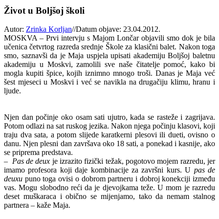
Život u Boljšoj školi
Autor:
Zrinka Korljan
//
Datum objave: 23.04.2012.
MOSKVA – Prvi intervju s Majom Lončar objavili smo dok je bila
učenica četvrtog razreda srednje Škole za klasični balet. Nakon toga
smo, saznavši da je Maja uspjela upisati akademiju Boljšoj baletnu
akademiju u Moskvi, zamolili sve naše čitatelje pomoć, kako bi
mogla kupiti špice, kojih iznimno mnogo troši. Danas je Maja već
šest mjeseci u Moskvi i već se navikla na drugačiju klimu, hranu i
ljude.
Njen dan počinje oko osam sati ujutro, kada se rasteže i zagrijava.
Potom odlazi na sat ruskog jezika. Nakon njega počinju klasovi, koji
traju dva sata, a potom slijede karatkerni plesovi ili dueti, ovisno o
danu. Njen plesni dan završava oko 18 sati, a ponekad i kasnije, ako
se priprema predstava.
–
Pas de deux
je izrazito fizički težak, pogotovo mojem razredu, jer
imamo profesora koji daje kombinacije za završni kurs. U
pas de
deuxu
puno toga ovisi o dobrom partneru i dobroj konekciji između
vas. Mogu slobodno reći da je djevojkama teže. U mom je razredu
deset muškaraca i obično se mijenjamo, tako da nemam stalnog
partnera – kaže Maja.