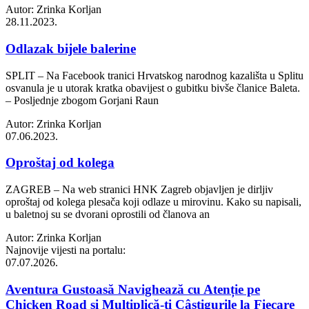
Autor: Zrinka Korljan
28.11.2023.
Odlazak bijele balerine
SPLIT – Na Facebook tranici Hrvatskog narodnog kazališta u Splitu
osvanula je u utorak kratka obavijest o gubitku bivše članice Baleta.
– Posljednje zbogom Gorjani Raun
Autor: Zrinka Korljan
07.06.2023.
Oproštaj od kolega
ZAGREB – Na web stranici HNK Zagreb objavljen je dirljiv
oproštaj od kolega plesača koji odlaze u mirovinu. Kako su napisali,
u baletnoj su se dvorani oprostili od članova an
Autor: Zrinka Korljan
Najnovije vijesti na portalu:
07.07.2026.
Aventura Gustoasă Navighează cu Atenție pe
Chicken Road și Multiplică-ți Câștigurile la Fiecare