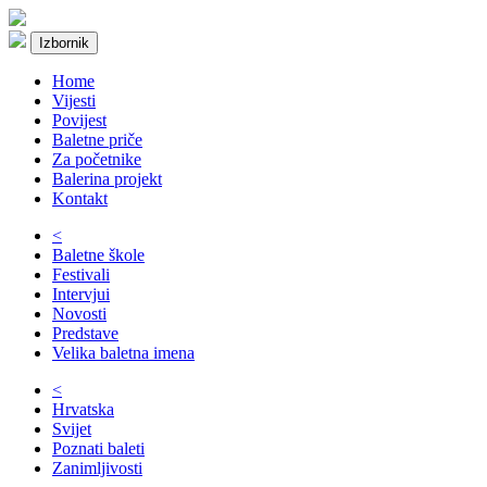
Izbornik
Home
Vijesti
Povijest
Baletne priče
Za početnike
Balerina projekt
Kontakt
<
Baletne škole
Festivali
Intervjui
Novosti
Predstave
Velika baletna imena
<
Hrvatska
Svijet
Poznati baleti
Zanimljivosti