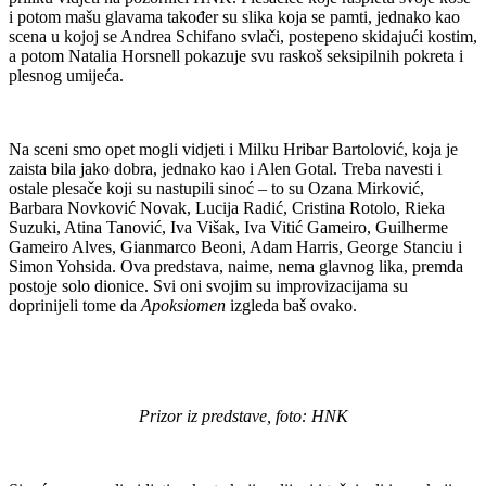
i potom mašu glavama također su slika koja se pamti, jednako kao
scena u kojoj se Andrea Schifano svlači, postepeno skidajući kostim,
a potom Natalia Horsnell pokazuje svu raskoš seksipilnih pokreta i
plesnog umijeća.
Na sceni smo opet mogli vidjeti i Milku Hribar Bartolović, koja je
zaista bila jako dobra, jednako kao i Alen Gotal. Treba navesti i
ostale plesače koji su nastupili sinoć – to su Ozana Mirković,
Barbara Novković Novak, Lucija Radić, Cristina Rotolo, Rieka
Suzuki, Atina Tanović, Iva Višak, Iva Vitić Gameiro, Guilherme
Gameiro Alves, Gianmarco Beoni, Adam Harris, George Stanciu i
Simon Yohsida. Ova predstava, naime, nema glavnog lika, premda
postoje solo dionice. Svi oni svojim su improvizacijama su
doprinijeli tome da
Apoksiomen
izgleda baš ovako.
Prizor iz predstave, foto: HNK