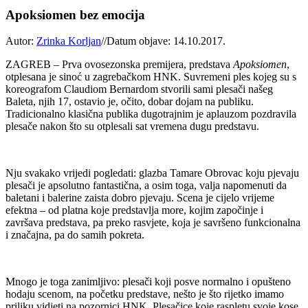
Apoksiomen bez emocija
Autor:
Zrinka Korljan
//
Datum objave: 14.10.2017.
ZAGREB – Prva ovosezonska premijera, predstava
Apoksiomen
,
otplesana je sinoć u zagrebačkom HNK. Suvremeni ples kojeg su s
koreografom Claudiom Bernardom stvorili sami plesači našeg
Baleta, njih 17, ostavio je, očito, dobar dojam na publiku.
Tradicionalno klasična publika dugotrajnim je aplauzom pozdravila
plesače nakon što su otplesali sat vremena dugu predstavu.
Nju svakako vrijedi pogledati: glazba Tamare Obrovac koju pjevaju
plesači je apsolutno fantastična, a osim toga, valja napomenuti da
baletani i balerine zaista dobro pjevaju. Scena je cijelo vrijeme
efektna – od platna koje predstavlja more, kojim započinje i
završava predstava, pa preko rasvjete, koja je savršeno funkcionalna
i značajna, pa do samih pokreta.
Mnogo je toga zanimljivo: plesači koji posve normalno i opušteno
hodaju scenom, na početku predstave, nešto je što rijetko imamo
priliku vidjeti na pozornici HNK. Plesačice koje raspletu svoje kose