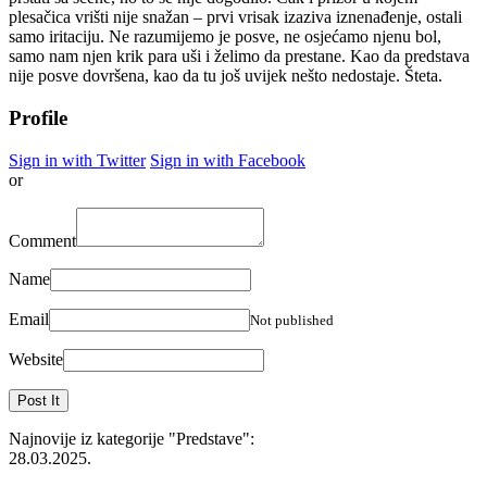
plesačica vrišti nije snažan – prvi vrisak izaziva iznenađenje, ostali
samo iritaciju. Ne razumijemo je posve, ne osjećamo njenu bol,
samo nam njen krik para uši i želimo da prestane. Kao da predstava
nije posve dovršena, kao da tu još uvijek nešto nedostaje. Šteta.
Profile
Sign in with Twitter
Sign in with Facebook
or
Comment
Name
Email
Not published
Website
Najnovije iz kategorije
"Predstave"
:
28.03.2025.