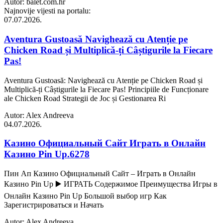
Autor: balet.com.hr
Najnovije vijesti na portalu:
07.07.2026.
Aventura Gustoasă Navighează cu Atenție pe
Chicken Road și Multiplică-ți Câștigurile la Fiecare
Pas!
Aventura Gustoasă: Navighează cu Atenție pe Chicken Road și
Multiplică-ți Câștigurile la Fiecare Pas! Principiile de Funcționare
ale Chicken Road Strategii de Joc și Gestionarea Ri
Autor: Alex Andreeva
04.07.2026.
Казино Официальный Сайт Играть в Онлайн
Казино Pin Up.6278
Пин Ап Казино Официальный Сайт – Играть в Онлайн
Казино Pin Up ▶️ ИГРАТЬ Содержимое Преимущества Игры в
Онлайн Казино Pin Up Большой выбор игр Как
Зарегистрироваться и Начать
Autor: Alex Andreeva