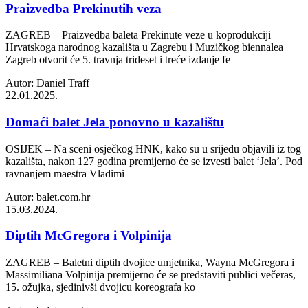
Praizvedba Prekinutih veza
ZAGREB – Praizvedba baleta Prekinute veze u koprodukciji
Hrvatskoga narodnog kazališta u Zagrebu i Muzičkog biennalea
Zagreb otvorit će 5. travnja trideset i treće izdanje fe
Autor: Daniel Traff
22.01.2025.
Domaći balet Jela ponovno u kazalištu
OSIJEK – Na sceni osječkog HNK, kako su u srijedu objavili iz tog
kazališta, nakon 127 godina premijerno će se izvesti balet ‘Jela’. Pod
ravnanjem maestra Vladimi
Autor: balet.com.hr
15.03.2024.
Diptih McGregora i Volpinija
ZAGREB – Baletni diptih dvojice umjetnika, Wayna McGregora i
Massimiliana Volpinija premijerno će se predstaviti publici večeras,
15. ožujka, sjedinivši dvojicu koreografa ko