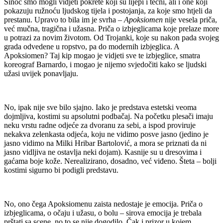
Sinoć smo mogli vidjeti pokrete koji su lijepi i tečni, ali i one koji
pokazuju ružnoću ljudskog tijela i postojanja, za koje smo htjeli da
prestanu. Upravo to bila im je svrha –
Apoksiomen
nije vesela priča,
već mučna, tragična i užasna. Priča o izbjeglicama koje prelaze more
u potrazi za novim životom. Od Trojanki, koje su nakon pada svojeg
grada odvedene u ropstvo, pa do modernih izbjeglica. A
Apoksiomen? Taj kip mogao je vidjeti sve te izbjeglice, smatra
koreograf Barnardo, i mogao je nijemo svjedočiti kako se ljudski
užasi uvijek ponavljaju.
No, ipak nije sve bilo sjajno. Iako je predstava estetski veoma
dojmljiva, kostimi su apsolutni podbačaj. Na početku plesači imaju
neku vrstu radne odjeće za dvoranu za sebi, a ispod proviruje
nekakva zelenkasta odjeća, koju ne vidimo posve jasno (jedino je
jasno vidimo na Milki Hribar Bartolović, a mora se priznati da ni
jasno vidljiva ne ostavlja neki dojam). Kasnije su u dresovima i
gaćama boje kože. Nerealizirano, dosadno, već viđeno. Šteta – bolji
kostimi sigurno bi podigli predstavu.
No, ono čega Apoksiomenu zaista nedostaje je emocija. Priča o
izbjeglicama, o očaju i užasu, o bolu – sirova emocija je trebala
prštati sa scene, no to se nije dogodilo. Čak i prizor u kojem