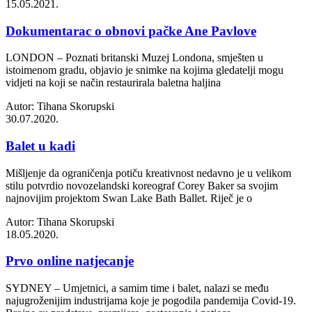
15.05.2021.
Dokumentarac o obnovi pačke Ane Pavlove
LONDON – Poznati britanski Muzej Londona, smješten u
istoimenom gradu, objavio je snimke na kojima gledatelji mogu
vidjeti na koji se način restaurirala baletna haljina
Autor: Tihana Skorupski
30.07.2020.
Balet u kadi
Mišljenje da ograničenja potiču kreativnost nedavno je u velikom
stilu potvrdio novozelandski koreograf Corey Baker sa svojim
najnovijim projektom Swan Lake Bath Ballet. Riječ je o
Autor: Tihana Skorupski
18.05.2020.
Prvo online natjecanje
SYDNEY – Umjetnici, a samim time i balet, nalazi se među
najugroženijim industrijama koje je pogodila pandemija Covid-19.