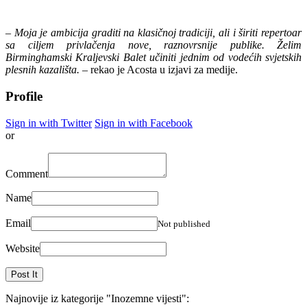
– Moja je ambicija graditi na klasičnoj tradiciji, ali i širiti repertoar
sa ciljem privlačenja nove, raznovrsnije publike. Želim
Birminghamski Kraljevski Balet učiniti jednim od vodećih svjetskih
plesnih kazališta. –
rekao je Acosta u izjavi za medije.
Profile
Sign in with Twitter
Sign in with Facebook
or
Comment
Name
Email
Not published
Website
Najnovije iz kategorije
"Inozemne vijesti"
: