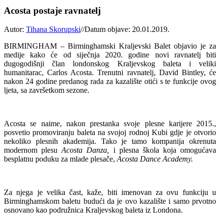
Acosta postaje ravnatelj
Autor:
Tihana Skorupski
//
Datum objave: 20.01.2019.
BIRMINGHAM – Birminghamski Kraljevski Balet objavio je za
medije kako će od siječnja 2020. godine novi ravnatelj biti
dugogodišnji član londonskog Kraljevskog baleta i veliki
humanitarac, Carlos Acosta. Trenutni ravnatelj, David Bintley, će
nakon 24 godine predanog rada za kazalište otići s te funkcije ovog
ljeta, sa završetkom sezone.
Acosta se naime, nakon prestanka svoje plesne karijere 2015.,
posvetio promoviranju baleta na svojoj rodnoj Kubi gdje je otvorio
nekoliko plesnih akademija. Tako je tamo kompanija okrenuta
modernom plesu
Acosta Danza,
i plesna škola koja omogućava
besplatnu poduku za mlade plesače,
Acosta Dance Academy.
Za njega je velika čast, kaže, biti imenovan za ovu funkciju u
Birminghamskom baletu budući da je ovo kazalište i samo prvotno
osnovano kao podružnica Kraljevskog baleta iz Londona.