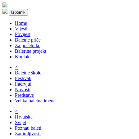
Izbornik
Home
Vijesti
Povijest
Baletne priče
Za početnike
Balerina projekt
Kontakt
<
Baletne škole
Festivali
Intervjui
Novosti
Predstave
Velika baletna imena
<
Hrvatska
Svijet
Poznati baleti
Zanimljivosti