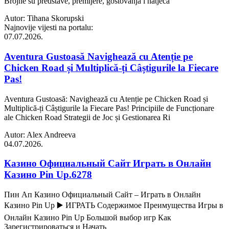
Brojne su predstave, premijere, gostovanja i natjeca
Autor: Tihana Skorupski
Najnovije vijesti na portalu:
07.07.2026.
Aventura Gustoasă Navighează cu Atenție pe
Chicken Road și Multiplică-ți Câștigurile la Fiecare
Pas!
Aventura Gustoasă: Navighează cu Atenție pe Chicken Road și
Multiplică-ți Câștigurile la Fiecare Pas! Principiile de Funcționare
ale Chicken Road Strategii de Joc și Gestionarea Ri
Autor: Alex Andreeva
04.07.2026.
Казино Официальный Сайт Играть в Онлайн
Казино Pin Up.6278
Пин Ап Казино Официальный Сайт – Играть в Онлайн
Казино Pin Up ▶️ ИГРАТЬ Содержимое Преимущества Игры в
Онлайн Казино Pin Up Большой выбор игр Как
Зарегистрироваться и Начать